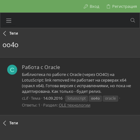
Вход
Регистрация
Теги
oo4o
Работа с Oracle
C
Библиотека по работе с Oracle (через OO4O) на
LotusScript: link removed Не работает на серверах x64
(оракл х64). Готова версия с исправлениями, но пока не
адаптирована. Как только - будет релиз.
cLif
Тема
14.09.2016
lotusscript
oo4o
oracle
Ответы: 1
Раздел:
OLE технологии
Теги