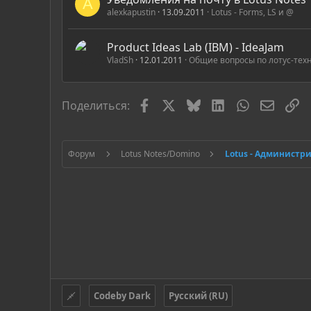
A
alexkapustin
13.09.2011
Lotus - Forms, LS и @
Product Ideas Lab (IBM) - IdeaJam
VladSh
12.01.2011
Общие вопросы по лотус-тех
Facebook
X
Bluesky
LinkedIn
WhatsApp
Электр
С
Поделиться:
Форум
Lotus Notes/Domino
Lotus - Администр
Codeby Dark
Русский (RU)