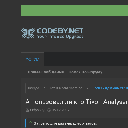
ФОРУМ
Новые Сообщения
Поиск По Форуму
Форум
Lotus Notes/Domino
Lotus - Администр
А пользовал ли кто Tivoli Analyse
А
Д
Odyssey
08.12.2007
в
а
т
т
Закрыто для дальнейших ответов.
о
а