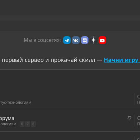
Мы в соцсетях:
 первый сервер и прокачай скилл —
Начни игру 
тус-технологиям
П
З
форума
нологиям
6
7
8
а
П
к
р