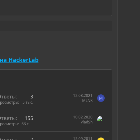
на HackerLab
12.08.2021
Ответы
3
M
MLNK
росмотры
5 тыс.
10.02.2020
Ответы
155
VladSh
росмотры
66 тыс.
15.09.2011
Ответы
7