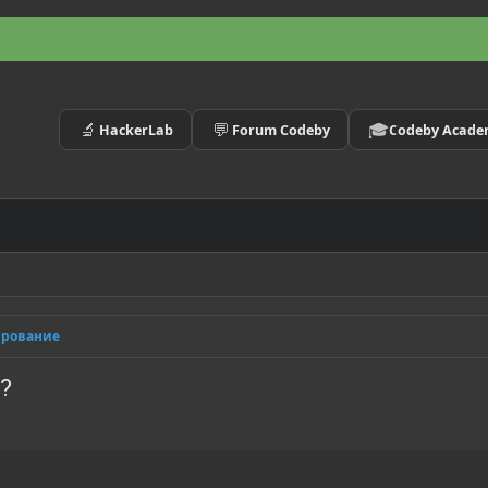
🔬
💬
🎓
HackerLab
Forum Codeby
Codeby Acad
ирование
r?