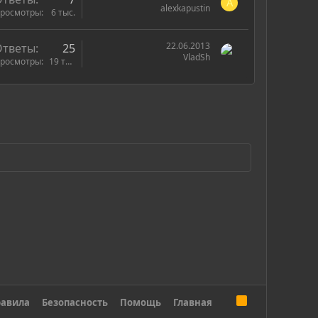
A
alexkapustin
росмотры
6 тыс.
22.06.2013
Ответы
25
VladSh
росмотры
19 тыс.
R
авила
Безопасность
Помощь
Главная
S