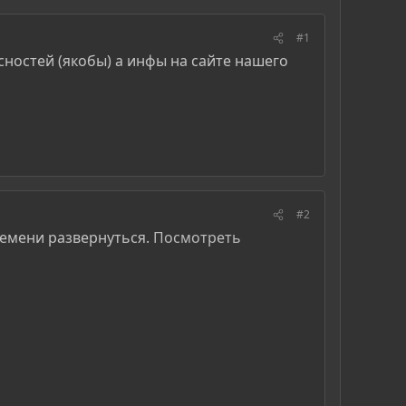
#1
усностей (якобы) а инфы на сайте нашего
#2
времени развернуться.
Посмотреть