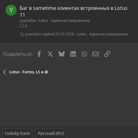
Баг в sametime клиентах встроенных в Lotus
Y
11
ysamalov
Lotus - Администрирование
0
ysamalov
22.07.2026
Lotus - Администрирование
Facebook
X
Bluesky
LinkedIn
WhatsApp
Электронная по
Ссылка
Поделиться:
Lotus - Forms, LS и @
Codeby Dark
Русский (RU)