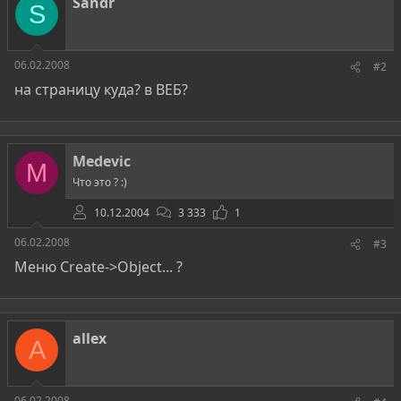
Sandr
S
06.02.2008
#2
на страницу куда? в ВЕБ?
Medevic
M
Что это ? :)
10.12.2004
3 333
1
06.02.2008
#3
Меню Create->Object... ?
allex
A
06.02.2008