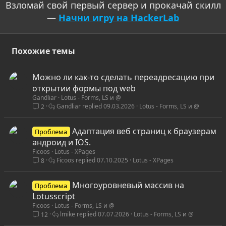
Взломай свой первый сервер и прокачай скилл
—
Начни игру на HackerLab
Похожие темы
Можно ли как-то сделать переадресацию при
открытии формы под web
Gandliar
Lotus - Forms, LS и @
Gandliar
09.03.2026
Lotus - Forms, LS и @
2
Адаптация веб страниц к браузерам
Проблема
андроид и IOS.
Ficoos
Lotus - XPages
Ficoos
07.10.2025
Lotus - XPages
8
Многоуровневый массив на
Проблема
Lotusscript
Ficoos
Lotus - Forms, LS и @
lmike
07.07.2026
Lotus - Forms, LS и @
12