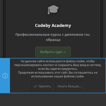
🎓
Codeby Academy
Профессиональные курсы с дипломом гос.
образца
Выбрать курс
→
На данном сайте используются файлы cookie, чтобы
персонализировать контент и сохранить Ваш вход в систему,
если Вы зарегистрируетесь.
Продолжая использовать этот сайт, Вы соглашаетесь на
использование наших файлов cookie.
®
Community platform by XenForo
© 2010-2026 XenForo Ltd.
Перевод
Принять
Узнать больше....
Верх
Низ
®
от Jumuro