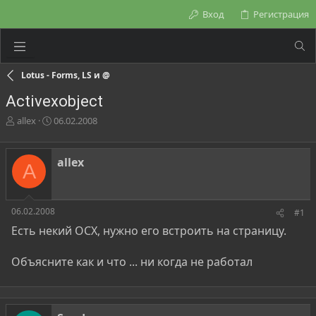
Вход
Регистрация
Lotus - Forms, LS и @
Activexobject
А
Д
allex
06.02.2008
в
а
т
т
о
а
allex
A
р
н
т
а
е
ч
м
а
06.02.2008
#1
ы
л
Есть некий ОСХ, нужно его встроить на страницу.
а
Объясните как и что ... ни когда не работал