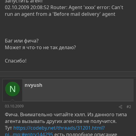
запустить агент
02.10.2009 20:08:52 Router: Agent 'хххх' error: Can't
run an agent from a 'Before mail delivery' agent
Баг или фича?
Может я что-то не так делаю?
Спасибо!
nvyush
N
03.10.2009
#2
Фича. Внимательно читайте хэлп. Из данного типа
агента вызывать других агентов не получится.
Тут
https://codeby.net/threads/31201.html?
pi...mp;#entry144295
есть подробное описание