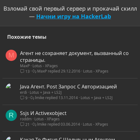
Взломай свой первый сервер и прокачай скилл
—
Начни игру на HackerLab
Похожие темы
Агент не сохраняет документ, вызванный со
M
страницы.
MaxP
Lotus - XPages
MaxP
29.12.2016
Lotus - XPages
13
Java Агент. Post Запрос С Авторизацией
erdi
Lotus + Java + LS2J
lmike
13.11.2014
Lotus + Java + LS2J
9
Ssjs И Activexobject
R
roddm
Lotus - XPages
lmike
03.06.2014
Lotus - XPages
21
Какая То Фигня С Шедульным Агентом