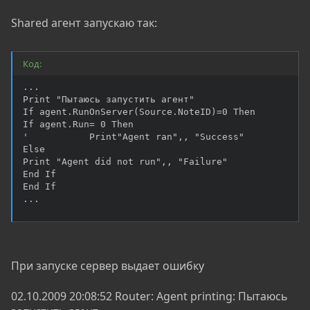
Shared агент запускаю так:
Код:
...

Print "Пытаюсь запустить агент"

If agent.RunOnServer(Source.NoteID)=0 Then

If agent.Run= 0 Then

'			Print"Agent ran",, "Success"

Else

Print "Agent did not run",, "Failure"

End If

End If	

...
При запуске сервер выдает ошибку
02.10.2009 20:08:52 Router: Agent printing: Пытаюсь