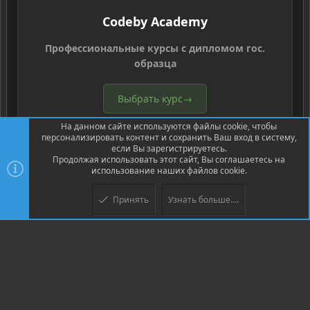
Codeby Academy
Профессиональные курсы с дипломом гос.
образца
Выбрать курс
→
На данном сайте используются файлы cookie, чтобы
персонализировать контент и сохранить Ваш вход в систему,
если Вы зарегистрируетесь.
Продолжая использовать этот сайт, Вы соглашаетесь на
использование наших файлов cookie.
®
Community platform by XenForo
© 2010-2026 XenForo Ltd.
Перевод
Принять
Узнать больше....
Верх
Низ
®
от Jumuro