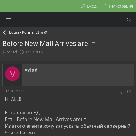
Вход
Регистрация
Lotus - Forms, LS и @
Before New Mail Arrives агент
А
Д
vvlad
02.10.2009
в
а
т
т
о
а
vvlad
V
р
н
т
а
е
ч
м
а
02.10.2009
#1
ы
л
Hi ALL!!!
а
Есть mail-in БД.
Есть Before New Mail Arrives агент.
Из этого агента хочу запускать обычный серверный
Shared агент.