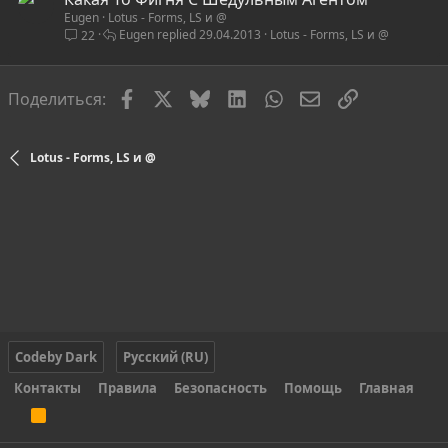
Eugen
Lotus - Forms, LS и @
Eugen
29.04.2013
Lotus - Forms, LS и @
22
Facebook
X
Bluesky
LinkedIn
WhatsApp
Электронная по
Ссылка
Поделиться:
Lotus - Forms, LS и @
Codeby Dark
Русский (RU)
Контакты
Правила
Безопасность
Помощь
Главная
R
S
S