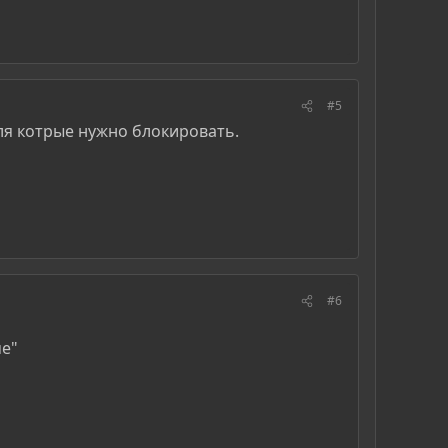
#5
я котрые нужно блокировать.
#6
ue"