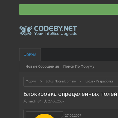
ФОРУМ
Новые Сообщения
Поиск По Форуму
Форум
Lotus Notes/Domino
Lotus - Разработка
Блокировка определенных полей
А
Д
medin84
27.06.2007
в
а
т
т
о
а
27.06.2007