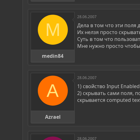
28.06.2007
M
Дела в том что эти поля
Их нелзя просто скрыват
Суть в том что пользова
Мне нужно просто чтобы 
medin84
28.06.2007
A
1) свойство Input Enabled
2) скрывать сами поля, п
скрывается computed text
Azrael
28.06.2007