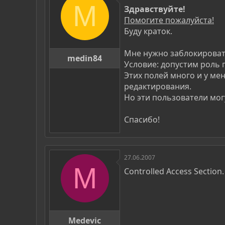
р
н
M
Здравствуйте!
т
а
Помогите пожалуйста!
е
ч
Буду краток.
м
а
ы
л
а
Мне нужно заблокироват
medin84
Условие: допустим роль п
Этих полей много и у мен
редактирования.
Но эти пользователи могу
Спасибо!
27.06.2007
M
Controlled Access Section.
Medevic