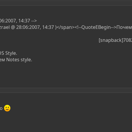
6:2007, 14:37 -->
zrael @ 28:06:2007, 14:37 )</span><!--QuoteEBegin-->Поч
[snapback]7082
S Style.
ем Notes style.
но