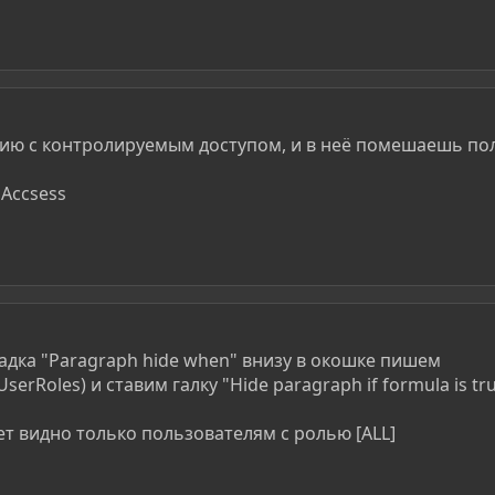
ию с контролируемым доступом, и в неё помешаешь пол
 Accsess
ладка "Paragraph hide when" внизу в окошке пишем
erRoles) и ставим галку "Hide paragraph if formula is tr
ет видно только пользователям с ролью [ALL]