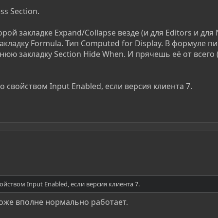
ss Section.
орой закладке Expand/Collapse везде (и для Editors и для
кладку Formula. Тип Computed for Display. В формуле пи
ю закладку Section Hide When. И прячешь её от всего (и
 свойством Input Enabled, если версия клиента 7.
йством Input Enabled, если версия клиента 7.
тоже вполне нормально работает.