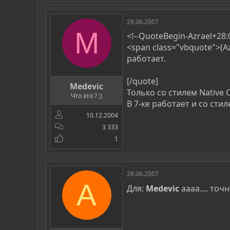
28.06.2007
M
<!--QuoteBegin-Azrael+28:0
<span class="vbquote">(A
работает.
[/quote]
Medevic
Только со стилем Native O
Что это ? :)
В 7-ке работает и со стил
10.12.2004
3 333
1
28.06.2007
A
Для:
Medevic
аааа.... точ