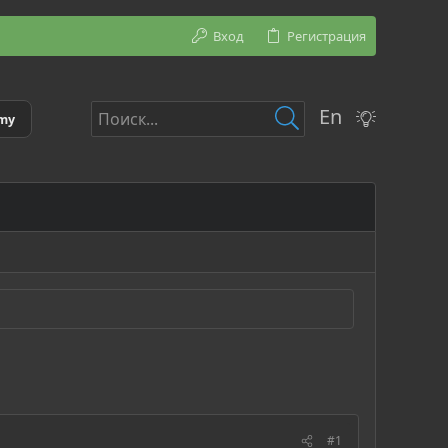
Вход
Регистрация
En
emy
#1