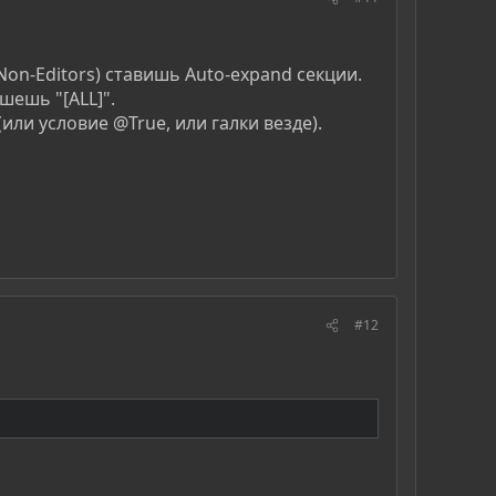
 Non-Editors) ставишь Auto-expand секции.
шешь "[ALL]".
ли условие @True, или галки везде).
#12