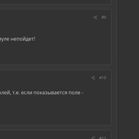
#9
муле непойдет!
#10
ей, т.е. если показывается поле -
#11