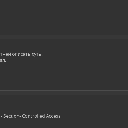
тней описать суть.
ял.
 Section- Controlled Access