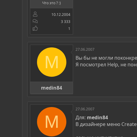
Что это ? :)
10.12.2004
3 333
1
27.06.2007
M
Вы бы не могли поконкре
Я посмотрел Help, не пон
medin84
27.06.2007
M
Для:
medin84
В дизайнере меню Create -