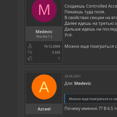
M
Создаешь Controlled Acce
Пихаешь туда поля.
В свойствах секции на вт
Далее идешь на третью за
Дальше идешь на последню
Medevic
Усё.
Что это ? :)
Можно еще поиграться со
10.12.2004
3 333
1
28.06.2007
A
Для:
Medevic
Можно еще поиграться со сво
Почему именно 7? В 6.5 
Azrael