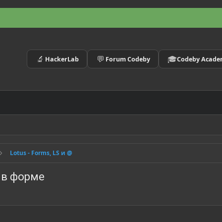
🔬
💬
🎓
HackerLab
Forum Codeby
Codeby Acad
Lotus - Forms, LS и @
 в форме