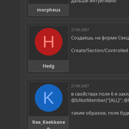
дальше интуитивно
morpheus
27.06.2007
H
Создаёшь на форме Секц
Create/Section/Controlled
Hedg
27.06.2007
K
в свойствах поля 6-я зак
@IsNotMember("[ALL]"; @Us
таким образом, поле буд
Kee_Keekkene
n