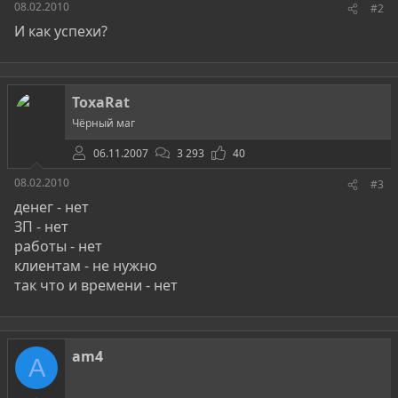
08.02.2010
#2
И как успехи?
ToxaRat
Чёрный маг
06.11.2007
3 293
40
08.02.2010
#3
денег - нет
ЗП - нет
работы - нет
клиентам - не нужно
так что и времени - нет
am4
A