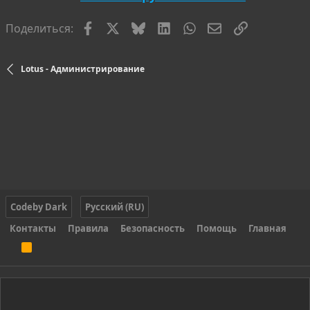
Facebook
X
Bluesky
LinkedIn
WhatsApp
Электронная по
Ссылка
Поделиться:
Lotus - Администрирование
Codeby Dark
Русский (RU)
Контакты
Правила
Безопасность
Помощь
Главная
R
S
S