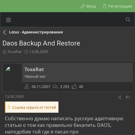
Вход
Регистрация
Lotus - Администрирование
Daos Backup And Restore
А
Д
ToxaRat
13.08.2009
в
а
т
т
о
а
ToxaRat
р
н
Чёрный маг
т
а
е
ч
06.11.2007
3 293
40
м
а
ы
л
13.08.2009
#1
а
Ссылка скрыта от гостей
Собственно думаю написать русскую адаптивную
статью о том как правильно бекапить DAOS,
наподобие той где я писал про