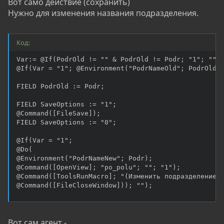
Вот само действие (сохранить)
Нужно для изменения названия подразделения.
Код:
Var:= @If(PodrOld != "" & PodrOld != Podr; "1"; "");
@If(Var = "1"; @Environment("PodrNameOld"; PodrOld);
FIELD PodrOld := Podr;

FIELD SaveOptions := "1";

@Command([FileSave]);

FIELD SaveOptions := "0";

@If(Var = "1";

@Do(

@Environment("PodrNameNew"; Podr);

@Command([OpenView]; "po_polu"; ""; "1");

@Command([ToolsRunMacro]; "(Изменить подразделение)"
@Command([FileCloseWindow])); "");
Вот сам агент -