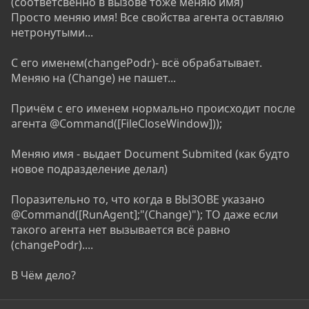
(соответсвенно в вызове тоже меняю имя)
Просто меняю имя! Все свойства агента оставляю
нетронутыми...
С его именем(changePodr)- всё обрабатывает.
Меняю на (Change) не пашет...
Причём с его именем нормально происходит после
агента @Command([FileCloseWindow]));
Меняю имя - выдает Document Submited (как будто
новое подразделение делал)
Поразительно то, что когда в ВЫЗОВЕ указано
@Command([RunAgent];"(Change)"); ТО даже если
такого агента нет вызывается всё равно
(changePodr)....
В Чём дело?