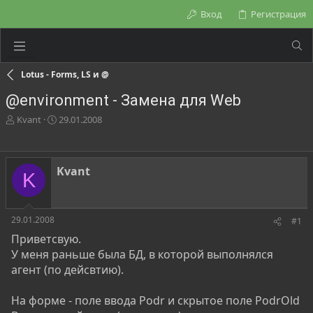
Вход
Регистрация
Lotus - Forms, LS и @
@environment - Замена для Web
А
Д
Kvant
29.01.2008
в
а
т
т
о
а
р
н
Kvant
K
т
а
е
ч
м
а
ы
л
29.01.2008
#1
а
Приветсвую.
У меня раньше была БД, в которой выполнялся
агент (по дейсвтию).
На форме - поле ввода Podr и скрытое поле PodrOld