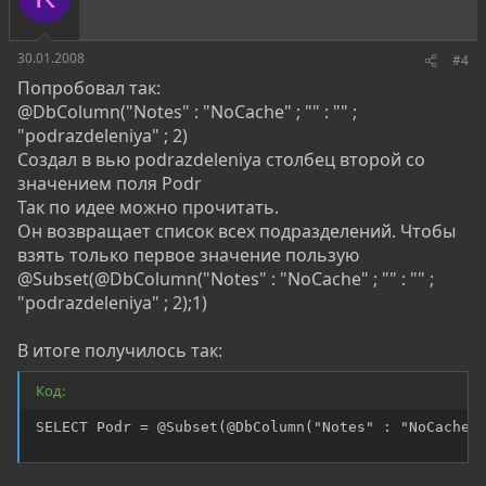
30.01.2008
#4
Попробовал так:
@DbColumn("Notes" : "NoCache" ; "" : "" ;
"podrazdeleniya" ; 2)
Создал в вью podrazdeleniya столбец второй со
значением поля Podr
Так по идее можно прочитать.
Он возвращает список всех подразделений. Чтобы
взять только первое значение пользую
@Subset(@DbColumn("Notes" : "NoCache" ; "" : "" ;
"podrazdeleniya" ; 2);1)
В итоге получилось так:
Код:
SELECT Podr = @Subset(@DbColumn("Notes" : "NoCache"