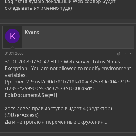
Log.nsf (я думаю локальный Web сервер будет
складывать их именно туда)
Kvant
K
31.01.2008
#17
31.01.2008 07:50:47 HTTP Web Server: Lotus Notes
Exception - You are not allowed to modify environment
variables.
[/primer_2_9.nsf/c90d781b718fa10ac325739c004d21f9
/f2353c259900e53ac32573e10006a9df?
EditDocument&Seq=1]
Хотя левел прав доступа выдает 4 (редактор)
(@UserAccess)
Да и не трогаю я переменные окружения...