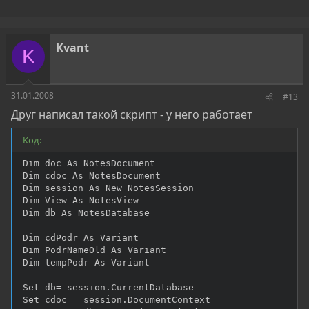
Kvant
K
31.01.2008
#13
Друг написал такой скрипт - у него работает
Код:
Dim doc As NotesDocument

Dim cdoc As NotesDocument

Dim session As New NotesSession

Dim View As NotesView

Dim db As NotesDatabase

Dim cdPodr As Variant

Dim PodrNameOld As Variant

Dim tempPodr As Variant

Set db= session.CurrentDatabase

Set cdoc = session.DocumentContext
