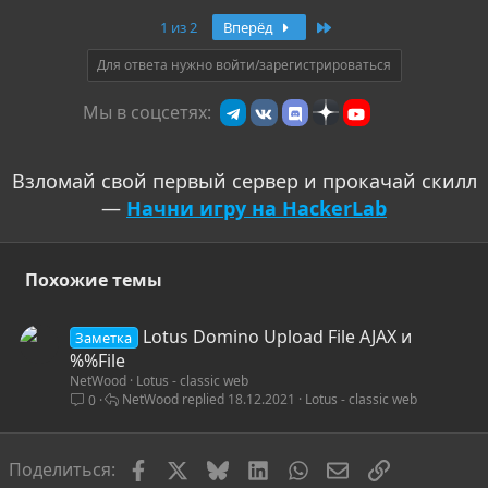
Последняя
1 из 2
Вперёд
Для ответа нужно войти/зарегистрироваться
Мы в соцсетях:
Взломай свой первый сервер и прокачай скилл
—
Начни игру на HackerLab
Похожие темы
Lotus Domino Upload File AJAX и
Заметка
%%File
NetWood
Lotus - classic web
NetWood
18.12.2021
Lotus - classic web
0
Facebook
X
Bluesky
LinkedIn
WhatsApp
Электронная по
Ссылка
Поделиться: