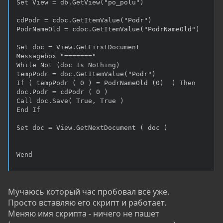
Set View = db.GetView("po_polu")

cdPodr = cdoc.GetItemValue("Podr")	

PodrNameOld = cdoc.GetItemValue("PodrNameOld")

Set doc = View.GetFirstDocument

Messagebox "======="

While Not (doc Is Nothing)		

tempPodr = doc.GetItemValue("Podr")

If ( tempPodr ( 0 ) = PodrNameOld (0)  ) Then

doc.Podr = cdPodr ( 0 )

Call doc.Save( True, True )				

End If

Set doc = View.GetNextDocument ( doc )

Wend
Мучаюсь который час пробовал всё уже.
Просто вставляю его скрипт и работает.
Меняю имя скрипта - ничего не пашет