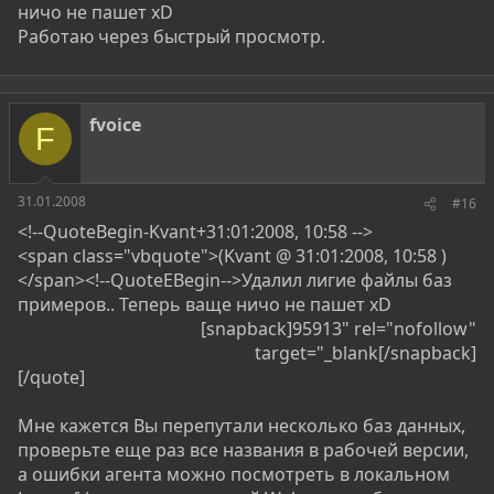
ничо не пашет xD
Работаю через быстрый просмотр.
fvoice
F
31.01.2008
#16
<!--QuoteBegin-Kvant+31:01:2008, 10:58 -->
<span class="vbquote">(Kvant @ 31:01:2008, 10:58 )
</span><!--QuoteEBegin-->Удалил лигие файлы баз
примеров.. Теперь ваще ничо не пашет xD
[snapback]95913" rel="nofollow"
target="_blank[/snapback]​
[/quote]
Мне кажется Вы перепутали несколько баз данных,
проверьте еще раз все названия в рабочей версии,
а ошибки агента можно посмотреть в локальном