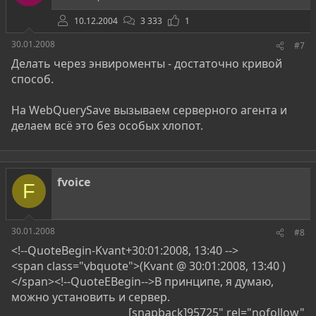
10.12.2004
3 333
1
30.01.2008
#7
Делать через энвироменты - достаточно кривой
способ.
На WebQuerySave вызываем серверного агента и
делаем всё это без особых хлопот.
fvoice
F
30.01.2008
#8
<!--QuoteBegin-Kvant+30:01:2008, 13:40 -->
<span class="vbquote">(Kvant @ 30:01:2008, 13:40 )
</span><!--QuoteEBegin-->В принципе, я думаю,
можно установить и сервер.
[snapback]95725" rel="nofollow"