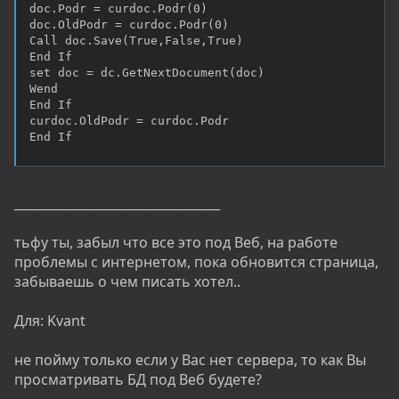
doc.Podr = curdoc.Podr(0)

doc.OldPodr = curdoc.Podr(0)

Call doc.Save(True,False,True)

End If

set doc = dc.GetNextDocument(doc)

Wend

End If

curdoc.OldPodr = curdoc.Podr

End If
_________________________________
тьфу ты, забыл что все это под Веб, на работе
проблемы с интернетом, пока обновится страница,
забываешь о чем писать хотел..
Для: Kvant
не пойму только если у Вас нет сервера, то как Вы
просматривать БД под Веб будете?