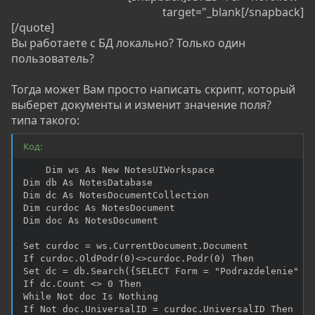
target="_blank[/snapback]​
[/quote]
Вы работаете с БД локально? Только один
пользователь?
Тогда может Вам просто написать скрипт, который
выберет документы и изменит значение поля?
типа такого:
Код:
	Dim ws As New NotesUIWorkspace

Dim db As NotesDatabase

Dim dc As NotesDocumentCollection

Dim curdoc As NotesDocument

Dim doc As NotesDocument	

Set curdoc = ws.CurrentDocument.Document 

If curdoc.OldPodr(0)<>curdoc.Podr(0) Then

Set dc = db.Search({SELECT Form = "Podrazdelenie" & 
If dc.Count <> 0 Then

While Not doc Is Nothing

If Not doc.UniversalID = curdoc.UniversalID Then
