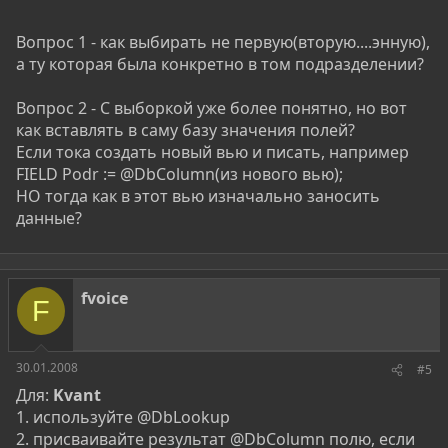
Вопрос 1 - как выбирать не первую(вторую....энную),
а ту которая была конкретно в том подразделении?
Вопрос 2 - С выборкой уже более понятно, но вот
как вставлять в саму базу значения полей?
Если тока создать новый вью и писать, например
FIELD Podr := @DbColumn(из нового вью);
НО тогда как в этот вью изначально заносить
данные?
fvoice
F
30.01.2008
#5
Для:
Kvant
1. используйте @DbLookup
2. присваивайте результат @DbColumn полю, если