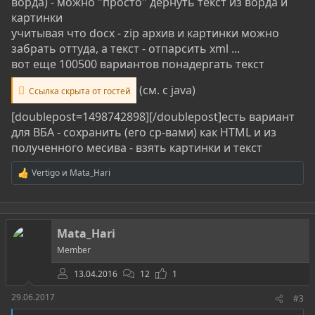
ворда) - можно "просто" дернуть текст из ворда и
картинки
учитывая что docx - zip архив и картинки можно
забрать оттуда, а текcт - отпарсить xml ...
вот еще 100500 вариантов понадергать текст
(см. с java)
Ссылка скрыта от гостей
[doublepost=1498742898][/doublepost]есть вариант
для ВБА - сохранить (его ср-вами) как HTML и из
полученного месива - взять картинки и текст
Vertigo
и
Mata_Hari
Р
е
а
к
ц
Mata_Hari
и
и
Member
:
13.04.2016
12
1
29.06.2017
#3