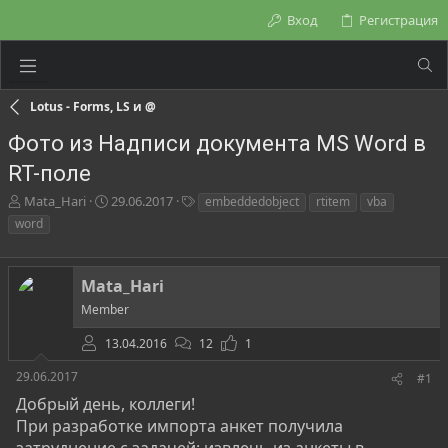
Вход
Регистрация
Lotus - Forms, LS и @
Фото из Надписи документа MS Word в
RT-поле
А
Д
Т
Mata_Hari
29.06.2017
embeddedobject
rtitem
vba
в
а
е
word
т
т
г
о
а
и
р
н
Mata_Hari
т
а
е
ч
Member
м
а
ы
13.04.2016
л
12
1
а
29.06.2017
#1
Добрый день, коллеги!
При разработке импорта анкет получила