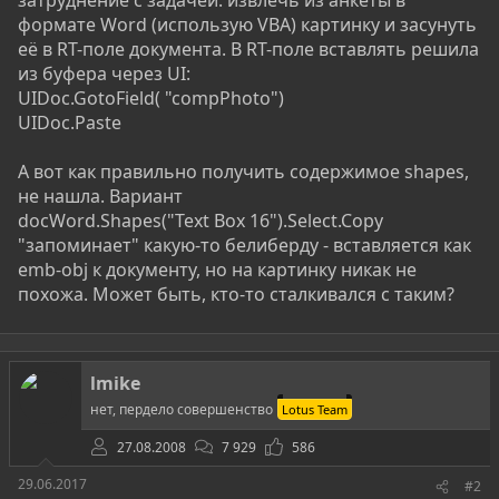
затруднение с задачей: извлечь из анкеты в
формате Word (использую VBA) картинку и засунуть
её в RT-поле документа. В RT-поле вставлять решила
из буфера через UI:
UIDoc.GotoField( "compPhoto")
UIDoc.Paste
А вот как правильно получить содержимое shapes,
не нашла. Вариант
docWord.Shapes("Text Box 16").Select.Copy
"запоминает" какую-то белиберду - вставляется как
emb-obj к документу, но на картинку никак не
похожа. Может быть, кто-то сталкивался с таким?
lmike
нет, пердело совершенство
Lotus Team
27.08.2008
7 929
586
29.06.2017
#2