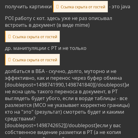
получить картинки
- это java
Ссылка скрыта от гостей
POI работу с кот. здесь уже не раз описывал
встроить в документ (в виде mime)
Ссылка скрыта от гостей
др. манипуляции с РТ и не только
Ссылка скрыта от гостей
долбаться в ВБА - скучно, долго, муторно и не
эффективно, как и перенос через буфер обмена
[doublepost=1498741990,1498741840][/doublepost]и
не ясна цель такого переноса в документ, в РТ
выглядеть будет убого, если в ворде таблицы - все
разлезется (МСО не указывает корректно границы)
кто на "это" (результат) смотреть будет и какими
средствами?
[doublepost=1498742652][/doublepost]если у вас
собственное видение разметки в РТ (а не копия