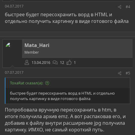
оттуда, а текcт - отпарсить xml ...
04.07.2017
#4
вот еще 100500 вариантов понадергать текст
быстрее будет пересохранить ворд в HTML и
отдельно получить картинку в виде готового файла
(см. с java)
Ссылка скрыта от гостей
[doublepost=1498742898][/doublepost]есть вариант для ВБА -
сохранить (его ср-вами) как HTML и из полученного месива
- взять картинки и текст
Mata_Hari
Member
13.04.2016
12
1
07.07.2017
#5
ToxaRat сказал(а):
быстрее будет пересохранить ворд в HTML и отдельно
получить картинку в виде готового файла
Попробовала вручную пересохранить в htm, в
итоге получила архив emz. А вот распаковав его, и
добавив к файлу внутри расширение jpg получила
картинку. ИМХО, не самый короткий путь.