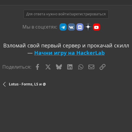
Для ответа нужно войти/зарегистрироваться
Мы в соцсетях:
Взломай свой первый сервер и прокачай скилл
—
Начни игру на HackerLab
Facebook
X
Bluesky
LinkedIn
WhatsApp
Электронная по
Ссылка
Поделиться:
Lotus - Forms, LS и @