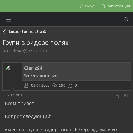
Вход
Регистрация
Lotus - Forms, LS и @
Групи в ридерс полях
А
Д
Cleric84
16.02.2010
в
а
т
т
о
а
Cleric84
р
н
Well-known member
т
а
е
ч
03.01.2008
590
0
м
а
ы
л
16.02.2010
#1
а
Всем привет.
Вопрос следующий:
имеется група в ридерс поле. Юзера удалили из