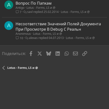
Вопрос По Папкам
A
Antigo
Lotus - Forms, LS и @
savl
25.02.2014
Lotus - Forms, LS и @
7
Несоответствие Значений Полей Документа
A
При Просмотре В Debug С Реальн
Anonimous
Lotus - Forms, LS и @
alexas
04.07.2013
Lotus - Forms, LS и @
10
Facebook
X
Bluesky
LinkedIn
WhatsApp
Электронная по
Ссылка
Поделиться:
Lotus - Forms, LS и @