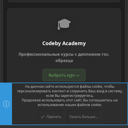
🎓
Codeby Academy
Профессиональные курсы с дипломом гос.
образца
Выбрать курс
→
На данном сайте используются файлы cookie, чтобы
персонализировать контент и сохранить Ваш вход в систему,
если Вы зарегистрируетесь.
Продолжая использовать этот сайт, Вы соглашаетесь на
использование наших файлов cookie.
®
Community platform by XenForo
© 2010-2026 XenForo Ltd.
Перевод
Принять
Узнать больше....
Верх
Низ
®
от Jumuro