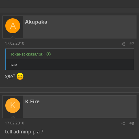
Akupaka
A
17.02.2010
#7
ToxaRat сказал(а):
там
хде?
K-Fire
K
17.02.2010
#8
tell adminp p a ?