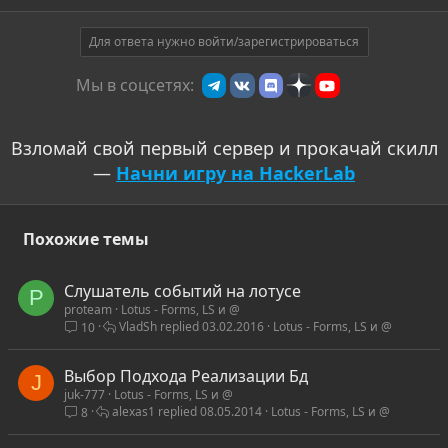
Для ответа нужно войти/зарегистрироваться
Мы в соцсетях:
Взломай свой первый сервер и прокачай скилл
—
Начни игру на HackerLab
Похожие темы
Слушатель событий на лотусе
P
proteam
Lotus - Forms, LS и @
VladSh
03.02.2016
Lotus - Forms, LS и @
10
Выбор Подхода Реализации Бд
J
juk-777
Lotus - Forms, LS и @
alexas1
08.05.2014
Lotus - Forms, LS и @
8