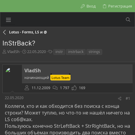
Вход
Регистрация
Lotus - Forms, LS и @
InStrBack?
А
Д
Т
VladSh
22.05.2020
instr
instrback
strings
в
а
е
т
т
г
о
а
и
VladSh
р
н
начинающий
Lotus Team
т
а
е
ч
11.12.2009
1 797
169
м
а
ы
л
22.05.2020
#1
а
Коллеги, кто и как обходится без поиска с конца
строки? Может туплю, но что-то не нашёл ничего на
LS соб@ках.
Пользуюсь конечно StrLeftBack + StrRightBack, но на
больших объёмах производить два поиска вместо