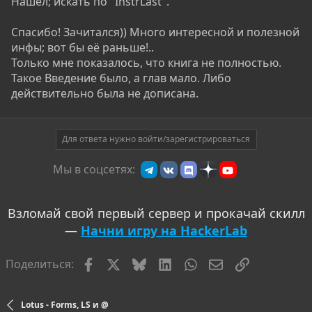
Нашёл; искать по "InstrLast".
Спасибо! Зачитался)) Много интересной и полезной
инфы; вот бы её раньше!..
Только мне показалось, что книга не полностью.
Такое Введение было, а глав мало. Либо
действительно была не дописана.
Для ответа нужно войти/зарегистрироваться
Мы в соцсетях:
Взломай свой первый сервер и прокачай скилл
—
Начни игру на HackerLab
Facebook
X
Bluesky
LinkedIn
WhatsApp
Электронная по
Ссылка
Поделиться:
Lotus - Forms, LS и @