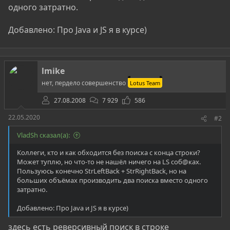
одного затратно.
Добавлено: Про Java и JS я в курсе)
lmike
нет, пердело совершенство
Lotus Team
27.08.2008
7 929
586
22.05.2020
#2
VladSh сказал(а):
Коллеги, кто и как обходится без поиска с конца строки?
Может туплю, но что-то не нашёл ничего на LS соб@ках.
Пользуюсь конечно StrLeftBack + StrRightBack, но на
больших объёмах производить два поиска вместо одного
затратно.
Добавлено: Про Java и JS я в курсе)
здесь есть реверсивный поиск в строке