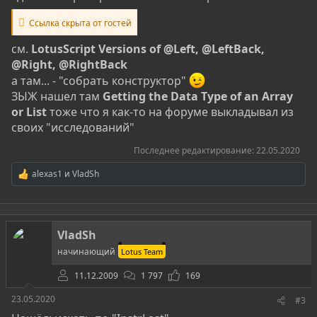
Ссылка скрыта от гостей
см.
LotusScript Versions of @Left, @LeftBack,
@Right, @RightBack
а там... - "собрать конструктор"
ЗЫЖ нашел там
Getting the Data Type of an Array
or List
тоже что я как-то на форуме выкладывал из
своих "исследований"
Последнее редактирование:
22.05.2020
alexas1
и
VladSh
Р
е
а
к
ц
VladSh
и
и
начинающий
Lotus Team
:
11.12.2009
1 797
169
23.05.2020
#3