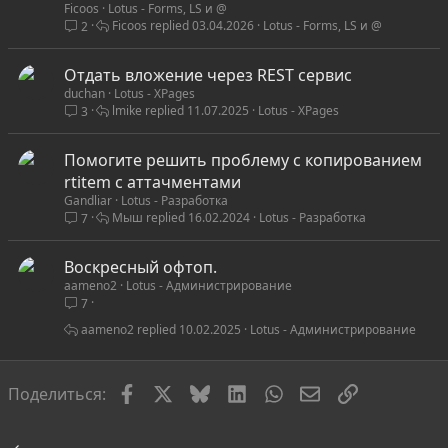
Ficoos
Lotus - Forms, LS и @
Ficoos
03.04.2026
Lotus - Forms, LS и @
2
Отдать вложение через REST сервис
duchan
Lotus - XPages
lmike
11.07.2025
Lotus - XPages
3
Помогите решить проблему с копированием
rtitem с аттачментами
Gandliar
Lotus - Разработка
Мыш
16.02.2024
Lotus - Разработка
7
Воскресный офтоп.
aameno2
Lotus - Администрирование
7
aameno2
10.02.2025
Lotus - Администрирование
Facebook
X
Bluesky
LinkedIn
WhatsApp
Электронная по
Ссылка
Поделиться: