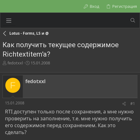
Вход
Регистрация
Lotus - Forms, LS и @
Как получить текущее содержимое
Richtextitem'a?
А
Д
fedotxxl
15.01.2008
в
а
т
т
о
а
fedotxxl
F
р
н
т
а
е
ч
м
а
15.01.2008
#1
ы
л
RTI доступен только после сохранения, а мне нужно
а
проверить на заполнение, т.е. мне нужно получить
его содержимое перед сохранением. Как это
сделать?