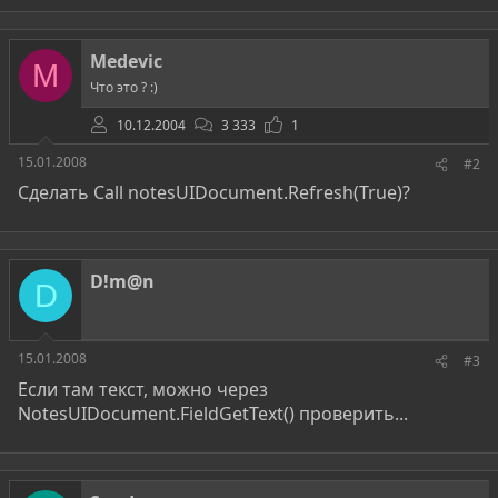
Medevic
M
Что это ? :)
10.12.2004
3 333
1
15.01.2008
#2
Сделать Call notesUIDocument.Refresh(True)?
D!m@n
D
15.01.2008
#3
Если там текст, можно через
NotesUIDocument.FieldGetText() проверить...