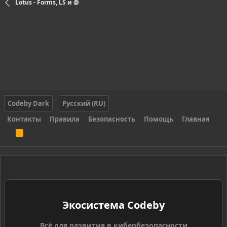
Lotus - Forms, LS и @
Codeby Dark
Русский (RU)
Контакты
Правила
Безопасность
Помощь
Главная
R
S
S
Экосистема Codeby
Всё для развития в кибербезопасности