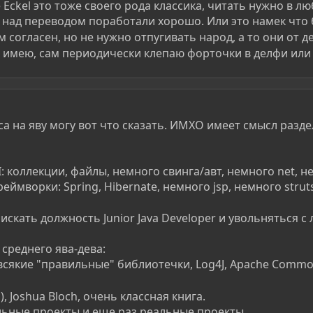
uce Eckel это тоже своего рода классика, читать нужно в 
над переводом поработали хорошо. Или это намек что 
м согласен, но не нужно отпугивать народ, а то они от 
 имею, сам периодически клепаю форточки в делфи или 
са на яву могу вот что сказать. ИМХО имеет смысл разд
I: коллекции, файлы, немного свинга/авт, немного net, н
ймворки: Spring, Hibernate, немного jsp, немного struts/
скать должность Junior Java Developer и увольняться с
 среднего ява-дева:
сякие "правильные" библиотечки, Log4J, Apache Common
on), Joshua Bloch, очень классная книга.
льные проекты и еще раз реальные проекты.