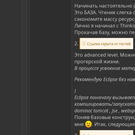
Начинать настоятельно р
Это БАЗА. Чтение слегка
сэкономите массу ресурс
Лично я начинал с Thinkin
Прокачав базу, можно пе
2.
Ссылка скрыта от гостей
Это advanced level. Мож
прогерской жизни.
В процессе усвоение мате
Рекомендую Eclipse без н
)
Eclipse поначалу вызыва
компилировать/запускать б
domino( tomcat , jse , we
Поняв базовые конструкц
мне
. Итак, следующая