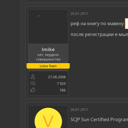
20.01.2011
реф на книгу по мавену
после регистрации е-мы
lmike
нет, пердело
совершенство
Lotus Team
27.08.2008
7 929
586
26.01.2011
V
SCJP Sun Certified Progra