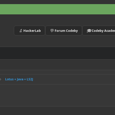
🔬
💬
🎓
HackerLab
Forum Codeby
Codeby Acad
Lotus + Java + LS2J