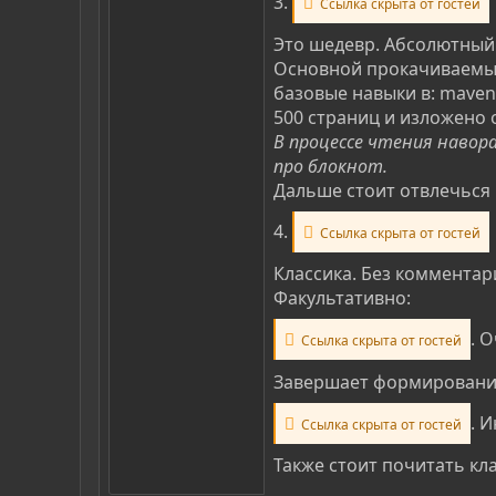
3.
Ссылка скрыта от гостей
Это шедевр. Абсолютный 
Основной прокачиваемый 
базовые навыки в: maven,
500 страниц и изложено
В процессе чтения навора
про блокнот.
Дальше стоит отвлечься 
4.
Ссылка скрыта от гостей
Классика. Без комментар
Факультативно:
. 
Ссылка скрыта от гостей
Завершает формирование
. 
Ссылка скрыта от гостей
Также стоит почитать клас