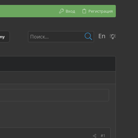
Вход
Регистрация
En
emy
#1