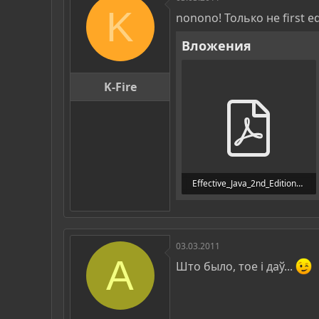
K
nonono! Только не first ed
Вложения
K-Fire
Effective_Java_2nd_Edition__May_2008_.pdf
2 МБ · Просмотры: 583
03.03.2011
A
Што было, тое i даў...