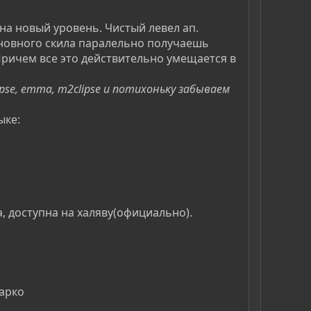
на новый уровень. Чистый левел ап.
основного скила паралельно получаешь
. Причем все это действительно умещается в
pse, emma, m2clipse и потихоньку забываем
ыке:
, доступна на халяву(официально).
марко