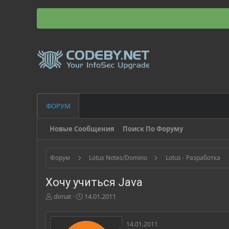
ФОРУМ
Новые Сообщения
Поиск По Форуму
Форум
Lotus Notes/Domino
Lotus - Разработка
Хочу учиться Java
А
Д
dimat
14.01.2011
в
а
т
т
о
а
14.01.2011