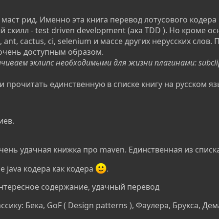
маст рид. Именно эта книга перевод лотусового кодера 
скилл - test driven development (ака TDD ). Но кроме 
 ant, cactus, ci, selenium и массе других нерусских слов
 очень доступным образом.
чиваем эклипс необходимыми для жизни плагинами: subcli
и прочитать единственную в списке книгу на русском яз
иев.
Очень удачная книжка про maven. Единственная из списка
 java кодера как кодера
.
Интересное содержание, удачный перевод
сику: Бека, GoF ( Design patterns ), Фаулера, Брукса, Де