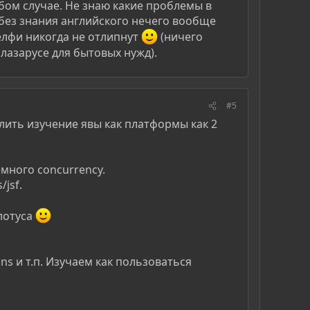
любом случае. Не знаю какие проблемы в
без знания английского нечего вообще
делфи никогда не отлипнут
(ничего
лазарусе для бытовых нужд).
#5
елить изучение явы как платформы как 2
емного concurrency.
jsf.
 лотуса
s и т.п. Изучаем как пользоваться