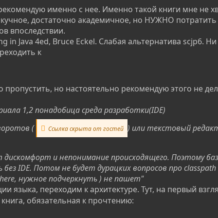
екомендую именно с нее. Именно такой книги мне не хв
 скучное, достаточно академичное, но НУЖНО потратить 
ов впоследствии.
g in Java 4ed, Bruce Eckel. Слабая альтернатива scjp6. Н
реходить к
но пропустить, но настоятельно рекомендую этого не де
риала 1,2 понадобица среда разработки(IDE)
аворотов (
) или текстовый редакт
Ссылка скрыта от гостей
ет дискомфорт и непонимание происходящего. Поэтому ба
ез IDE. Потом не будет дурацких вопросов про classpath 
bsphere, нужное подчеркнуть ) не пашет"
ии языка, переходим к архитектуре. Тут, на первый взг
 книга, обязательная к прочтению: