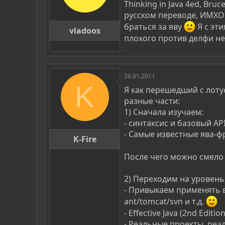
Thinking in Java 4ed, Br
русском переводе, ИМХО 
браться за яву
Я с эти
vladoos
плохого против делфи не
26.01.2011
K
Я как перешедший с лоту
разные части:
1) Сначала изучаем:
- синтаксис и базовый AP
- Самые известные ява-фре
K-Fire
После чего можно смело и
2) Переходим на уровень
- Привыкаем применять в
ant/tomcat/svn и т.д.
- Effective Java (2nd Editi
- Реальные проекты, реа