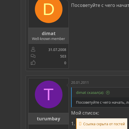
р
н
D
Посоветуйте с чего начать
т
а
е
ч
м
а
ы
л
а
dimat
Well-known member
31.07.2008
503
0
20.01.2011
T
dimat сказал(а):
Посоветуйте с чего начать, ли
Мой список:
turumbay
1.
Ссылка скрыта от гостей