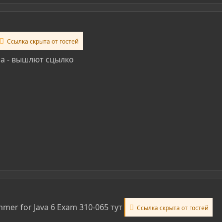
Ссылка скрыта от гостей
ла - вышлют сцылко
mmer for Java 6 Exam 310-065 тут
Ссылка скрыта от гостей