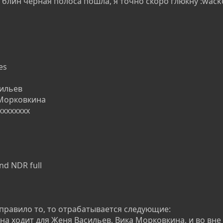
 блин черная полоса пошла, я точно скоро глюкну :wacko
es
сильев
 Морковкина
xxxxxxxx
nd NDR full
 правило то, то отрабатывается следующие:
на ходит для Женя Васильев, Вика Морковкина, и во вне 