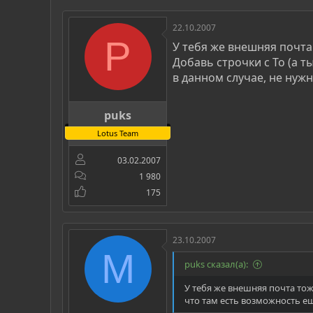
22.10.2007
P
У тебя же внешняя почта
Добавь строчки с To (а т
в данном случае, не нужн
puks
Lotus Team
03.02.2007
1 980
175
23.10.2007
M
puks сказал(а):
У тебя же внешняя почта тож
что там есть возможность еще