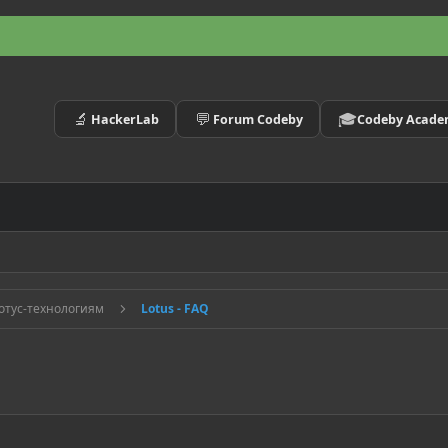
🔬
💬
🎓
HackerLab
Forum Codeby
Codeby Acad
отус-технологиям
Lotus - FAQ