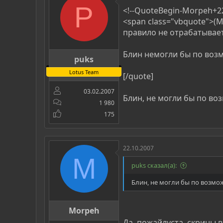
P
<!--QuoteBegin-Morpeh+22:
<span class="vbquote">(Mo
правило не отрабатывает
Блин немогли бы по воз
puks
Lotus Team
[/quote]
03.02.2007
Блин, не могли бы по во
1 980
175
22.10.2007
M
puks сказал(а):
Блин, не могли бы по возмо
Morpeh
Да, пожайлуста, скрины 