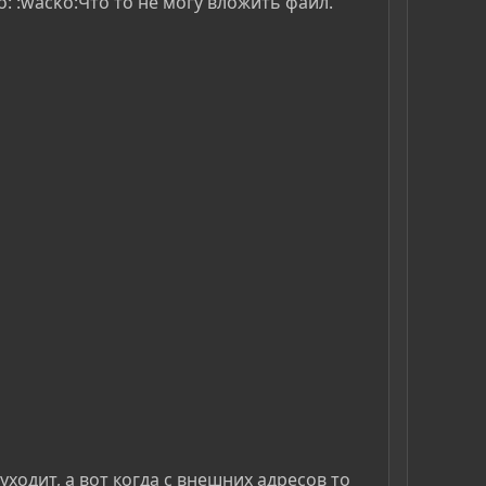
: :wacko:Что то не могу вложить файл.
уходит, а вот когда с внешних адресов то