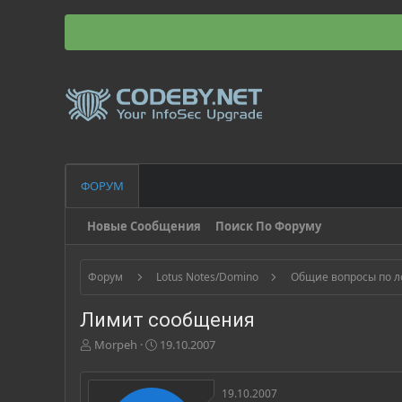
ФОРУМ
Новые Сообщения
Поиск По Форуму
Форум
Lotus Notes/Domino
Общие вопросы по л
Лимит сообщения
А
Д
Morpeh
19.10.2007
в
а
т
т
о
а
19.10.2007