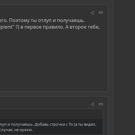
#8
го. Поэтому ты отлуп и получаешь.
ient" ?) в первое правило. А второе тебе,
#9
уп и получаешь. Добавь строчки с To (а ты видел,
случае, не нужно.