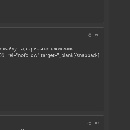
#6
 пожайлуста, скрины во вложение.
9" rel="nofollow" target="_blank[/snapback]​
#7