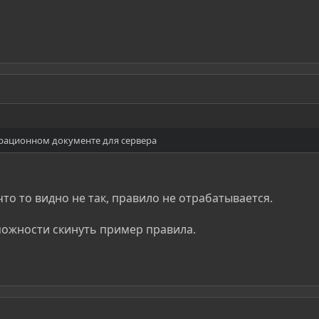
урационном документе для сервера
что то видно не так, правило не отрабатывается.
можности скинуть пример правила.