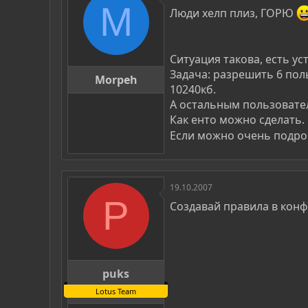
р
н
M
Люди хелп плиз, ГОРЮ
т
а
е
ч
м
а
ы
л
Ситуация такова, есть у
а
Задача: разрешить 6 поль
Morpeh
10240кб.
А остальным пользовател
Как енто можно сделать.
Если можно очень подроб
19.10.2007
P
Создавай правила в кон
puks
Lotus Team