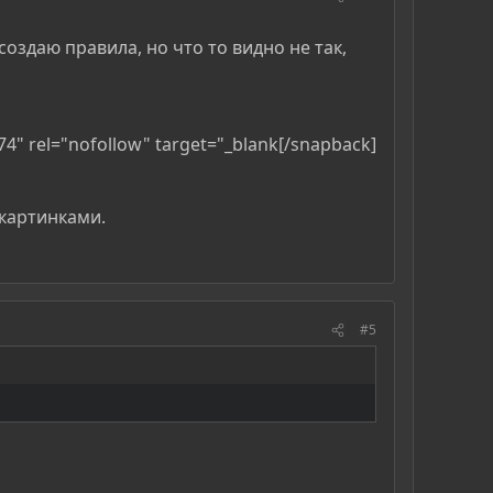
 создаю правила, но что то видно не так,
4" rel="nofollow" target="_blank[/snapback]​
 картинками.
#5