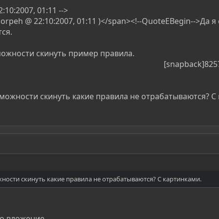
10:2007, 01:11 -->
rpeh @ 22:10:2007, 01:11 )</span><!--QuoteEBegin-->Да я
ся.
можности скинуть пример правила.
[snapback]8257
зможности скинуть какие правила не отрабатываются? С
жности скинуть какие правила не отрабатываются? С картинками.
во вложение.