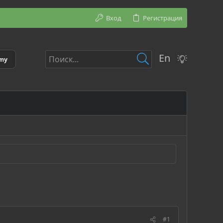
Вход
Регистрация
En
emy
#1