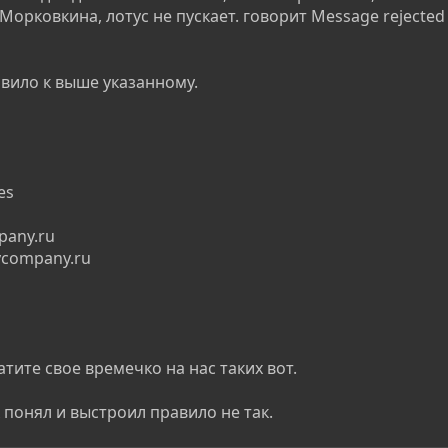
Морковкина, лотус не пускает. говорит Message rejected 
вило к выше указанному.
es
pany.ru
ycompany.ru
атите свое времечко на нас таких вот.
 понял и выстроил правило не так.