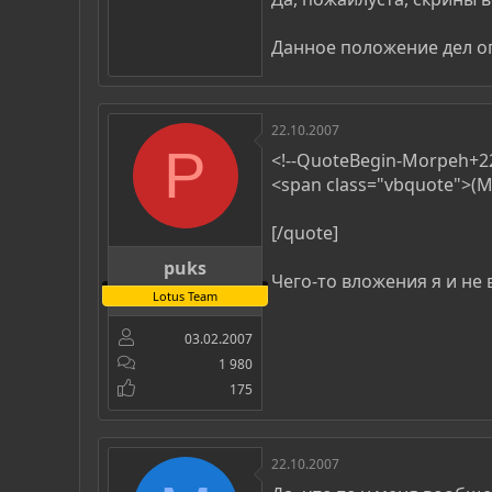
Данное положение дел о
22.10.2007
P
<!--QuoteBegin-Morpeh+22:
<span class="vbquote">(M
[/quote]
puks
Чего-то вложения я и не 
Lotus Team
03.02.2007
1 980
175
22.10.2007