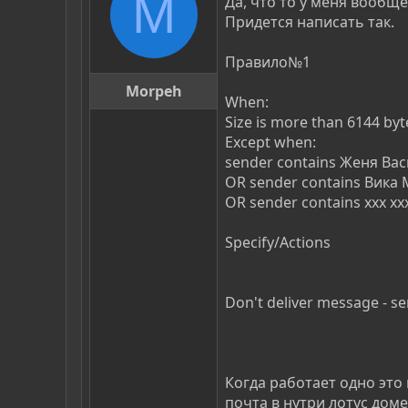
M
Да, что то у меня вообще
Придется написать так.
Правило№1
Morpeh
When:
Size is more than 6144 byt
Except when:
sender contains Женя Ва
OR sender contains Вика
OR sender contains xxx xx
Specify/Actions
Don't deliver message - se
Когда работает одно это
почта в нутри лотус доме