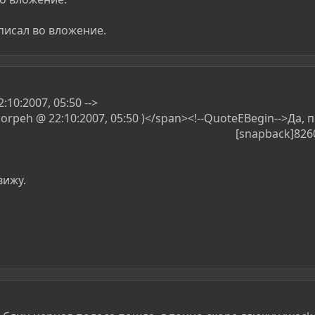
писал во вложение.
10:2007, 05:50 -->
orpeh @ 22:10:2007, 05:50 )</span><!--QuoteEBegin-->Да,
[snapback]8260
вижу.