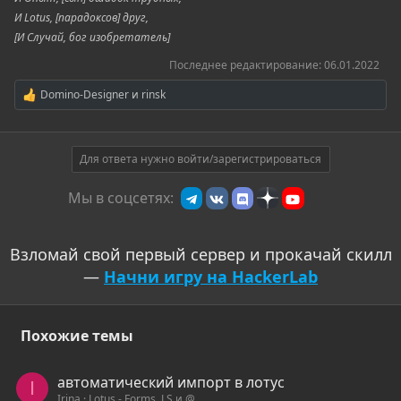
И Lotus, [парадоксов] друг,
[И Случай, бог изобретатель]
Последнее редактирование:
06.01.2022
Domino-Designer
и
rinsk
Р
е
а
к
ц
Для ответа нужно войти/зарегистрироваться
и
и
Мы в соцсетях:
:
Взломай свой первый сервер и прокачай скилл
—
Начни игру на HackerLab
Похожие темы
автоматический импорт в лотус
I
Irina
Lotus - Forms, LS и @