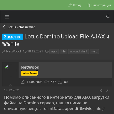
Вход
Регистрация
Lotus - classic web
Lotus Domino Upload File AJAX и
Заметка
%%File
А
Д
Т
NetWood
18.12.2021
ajax
file
upload shell
web
в
а
е
т
т
г
о
а
и
NetWood
р
н
Lotus Team
т
а
е
ч
17.04.2008
557
80
м
а
ы
л
18.12.2021
#1
а
Помимо описанного в интернетах для AJAX загрузки
файла на Domino сервер, нашел нигде не
описанную вещь с formData.append('%%File', file )!