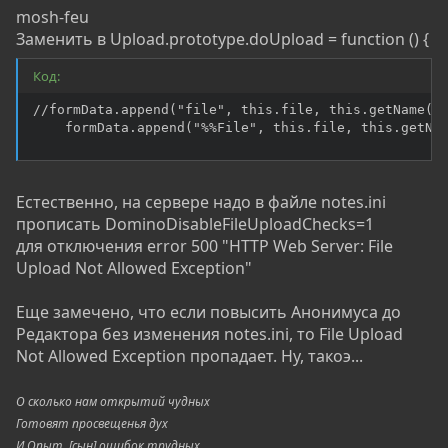
mosh-feu
Заменить в Upload.prototype.doUpload = function () {
Код:
//formData.append("file", this.file, this.getName())
    formData.append("%%File", this.file, this.getNa
Естественно, на сервере надо в файле notes.ini
прописать DominoDisableFileUploadChecks=1
для отключения error 500 "HTTP Web Server: File
Upload Not Allowed Exception"
Еще замечено, что если повысить Анонимуса до
Редактора без изменения notes.ini, то File Upload
Not Allowed Exception пропадает. Ну, такоэ...
О сколько нам открытий чудных
Готовят просвещенья дух
И Опыт, [сын] ошибок трудных,