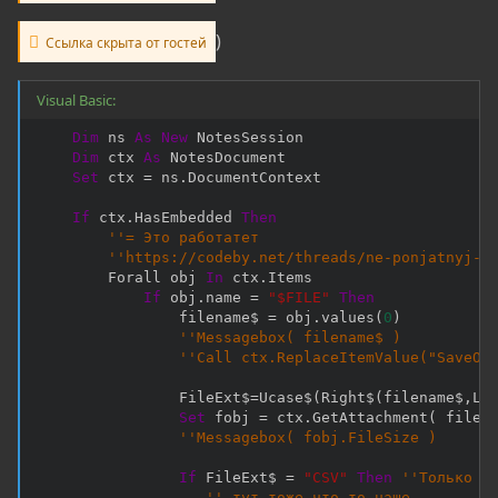
)
Ссылка скрыта от гостей
Visual Basic:
Dim
 ns 
As
New
 NotesSession

Dim
 ctx 
As
 NotesDocument

Set
 ctx 
=
 ns
.
DocumentContext

If
 ctx
.
HasEmbedded 
Then
''= Это работатет
''https://codeby.net/threads/ne-ponjatnyj-g
        Forall obj 
In
 ctx
.
Items

If
 obj
.
name 
=
"$FILE"
Then
                filename
$
=
 obj
.
values
(
0
)
''Messagebox( filename$ )
''Call ctx.ReplaceItemValue("SaveOp
                FileExt
$
=
Ucase
$
(
Right
$
(
filename
$
,
Le
Set
 fobj 
=
 ctx
.
GetAttachment
(
 fileN
''Messagebox( fobj.FileSize )
If
 FileExt
$
=
"CSV"
Then
''Только ф
'' тут тоже что-то наше