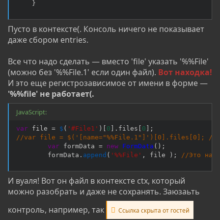
}
Пусто в контексте(. Консоль ничего не показывает
даже сбором entries.
Все что надо сделать — вместо 'file' указать '%%File'
(можно без '%%File.1' если один файл).
Вот находка!
И это еще регистрозависимое от имени в форме —
'%%file' не работает(.
JavaScript:
var
 file 
=
$
(
'#File1'
)
[
0
]
.
files
[
0
]
;
//var file = $('[name="%%File.1"]')[0].files[0]; //
var
 formData 
=
new
FormData
(
)
;
        formData
.
append
(
'%%File'
,
 file 
)
;
//Это на 
И вуаля! Вот он файл в контексте ctx, который
можно разобрать и даже не сохранять. Заюзаьть
контроль, например, так
Ссылка скрыта от гостей