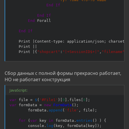
End
If
End
If
End
 Forall

End
If
    Print |Content
-
type
:
 application
/
json; charset
=
    Print ||

    Print |
{
"shopcart"
:
"|+SessionID$+|"
,
"filename"
:
Сбор данных с полной формы прекрасно работает,
НО не работает конструкция
JavaScript:
var
 file 
=
$
(
'#File1'
)
[
0
]
.
files
[
0
]
;
var
 formData 
=
new
FormData
(
)
;
        formData
.
append
(
'file'
,
 file
)
;
for
(
var
 key 
in
 formData
.
entries
(
)
)
{
        console
.
log
(
key
,
 formData
[
key
]
)
;