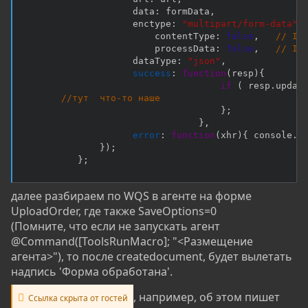
                    data
:
 formData
,
                    enctype
:
"multipart/form-data"
,
                        contentType
:
false
,
// Im
                        processData
:
false
,
// Im
                    dataType
:
"json"
,
success
:
function
(
resp
)
{
if
(
 resp
.
updat
//тут  что-то наше
}
;
}
,
error
:
function
(
xhr
)
{
 console
.
l
}
)
;
}
;
далее разбираем по WQS в агенте на форме
UploadOrder, где также SaveOptions=0
(Помните, что если не запускать агент
@Command([ToolsRunMacro]; "<Размещение
агента>"), то после createdocument, будет вылетать
надпись 'Форма обработана'.
, например, об этом пишет
Ссылка скрыта от гостей