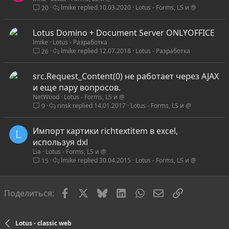
lmike
10.03.2020
Lotus - Forms, LS и @
20
Lotus Domino + Document Server ONLYOFFICE
lmike
Lotus - Разработка
lmike
12.07.2018
Lotus - Разработка
26
src.Request_Content(0) не работает через AJAX
и еще пару вопросов.
NetWood
Lotus - Forms, LS и @
rinsk
14.01.2017
Lotus - Forms, LS и @
9
Импорт картики richtextitem в excel,
L
используя dxl
Lia
Lotus - Forms, LS и @
lmike
30.04.2015
Lotus - Forms, LS и @
15
Facebook
X
Bluesky
LinkedIn
WhatsApp
Электронная по
Ссылка
Поделиться:
Lotus - classic web