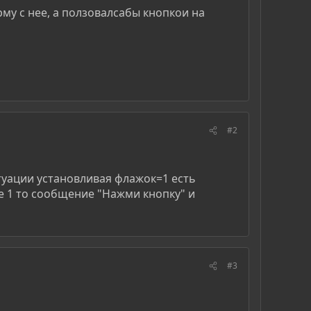
му с нее, а ползовалсабы кнопкои на
#2
итуации установливая флажок=1 есть
е 1 то сообщение "Нажми кнопку" и
#3