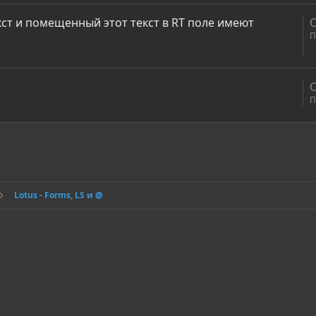
т и помещенный этот текст в RT поле имеют
П
П
онная почта
сылка
Lotus - Forms, LS и @