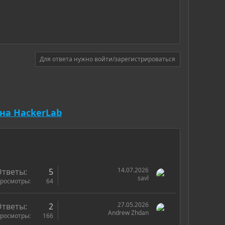
Для ответа нужно войти/зарегистрироваться
на HackerLab
14.07.2026
Ответы
5
savl
росмотры
64
27.05.2026
Ответы
2
Andrew Zhdan
росмотры
166