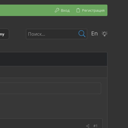
Вход
Регистрация
En
emy
#1