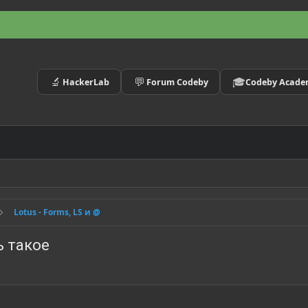
🔬
💬
🎓
HackerLab
Forum Codeby
Codeby Acad
Lotus - Forms, LS и @
ь такое