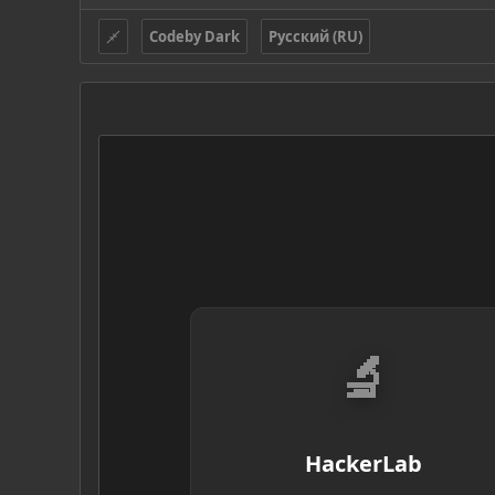
Codeby Dark
Русский (RU)
🔬
HackerLab