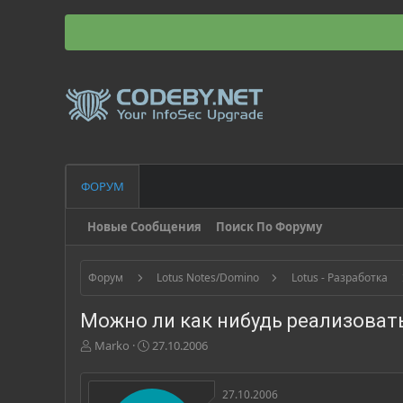
ФОРУМ
Новые Сообщения
Поиск По Форуму
Форум
Lotus Notes/Domino
Lotus - Разработка
Можно ли как нибудь реализоват
А
Д
Marko
27.10.2006
в
а
т
т
о
а
27.10.2006