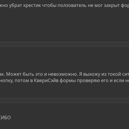
жно убрат крестик чтобы ползователь не мог закрыт фор
ак. Может быть это и невозможно. Я выхожу из токой с
нопку, потом в КвериСэйв формы проверяю его и если н
ОСИБО