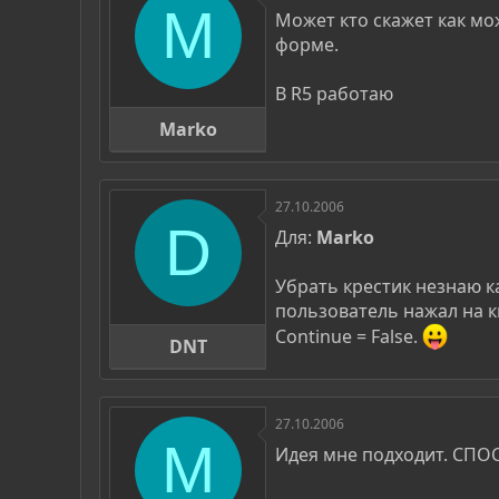
р
н
M
Может кто скажет как мо
т
а
форме.
е
ч
м
а
ы
л
В R5 работаю
а
Marko
27.10.2006
D
Для:
Marko
Убрать крестик незнаю к
пользователь нажал на к
Continue = False.
DNT
27.10.2006
M
Идея мне подходит. СП