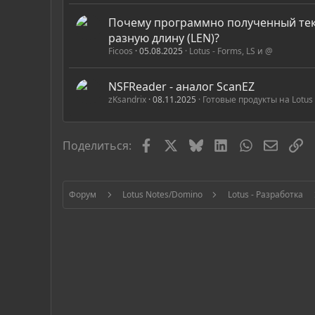
Почему программно полученный текс
разную длину (LEN)?
Ficoos
05.08.2025
Lotus - Forms, LS и @
NSFReader - аналог ScanEZ
zKsandrix
08.11.2025
Готовые продукты на Lotus
Facebook
X
Bluesky
LinkedIn
WhatsApp
Электр
С
Поделиться:
Форум
Lotus Notes/Domino
Lotus - Разработка