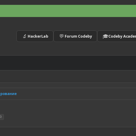
🔬
💬
🎓
HackerLab
Forum Codeby
Codeby Acad
ирование
й