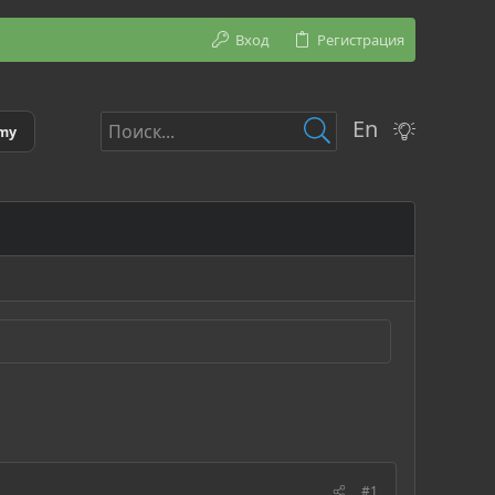
Вход
Регистрация
En
emy
#1