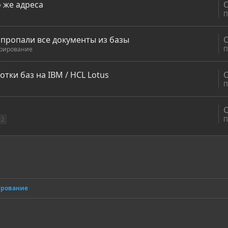
 же адреса
П
 пропали все документы из базы
трирование
П
тки баз на IBM / HCL Lotus
П
2
П
онная почта
сылка
ирование