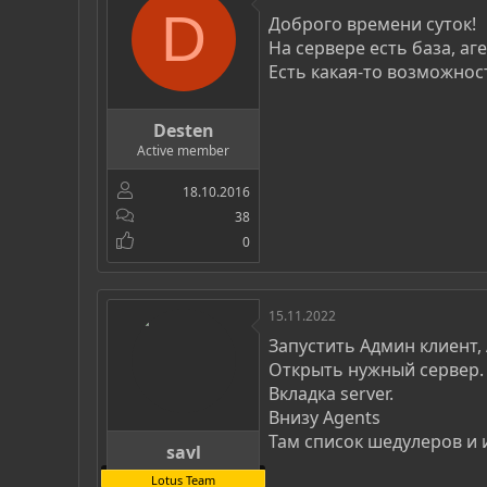
р
н
D
Доброго времени суток!
т
а
На сервере есть база, а
е
ч
м
а
Есть какая-то возможнос
ы
л
а
Desten
Active member
18.10.2016
38
0
15.11.2022
Запустить Админ клиент, 
Открыть нужный сервер.
Вкладка server.
Внизу Agents
Там список шедулеров и и
savl
Lotus Team