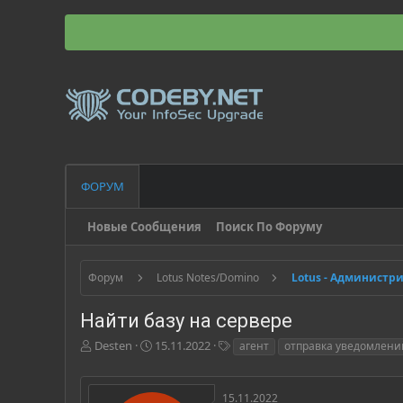
ФОРУМ
Новые Сообщения
Поиск По Форуму
Форум
Lotus Notes/Domino
Lotus - Администр
Найти базу на сервере
А
Д
Т
Desten
15.11.2022
агент
отправка уведомлени
в
а
е
т
т
г
о
а
и
15.11.2022