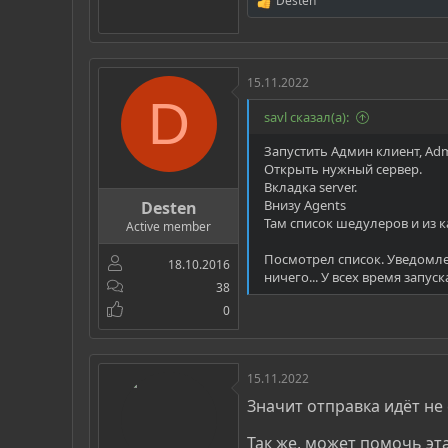
Desten
Р
е
а
к
ц
15.11.2022
и
D
и
savl сказал(а):
:
Запустить Админ клиент, Admi
Открыть нужный сервер.
Вкладка server.
Внизу Agents
Desten
Там список шедулеров и из к
Active member
Посмотрел список. Уведомлен
18.10.2016
ничего... У всех время запуск
38
0
15.11.2022
Значит отправка идёт не с
Так же, может помочь эт