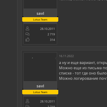
savl
Lotus Team
28.10.2011
2 719
314
16.11.2022
а ну и еще вариант, откр
Можно еще из письма по
списке - тот где оно было
Можно логирование почт
savl
Lotus Team
28.10.2011
2 719