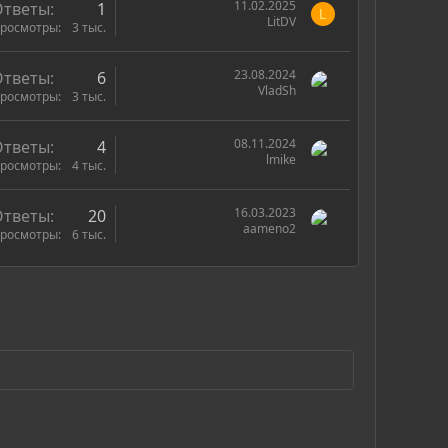
11.02.2025
Ответы
1
L
LitDV
росмотры
3 тыс.
23.08.2024
Ответы
6
VladSh
росмотры
3 тыс.
08.11.2024
Ответы
4
lmike
росмотры
4 тыс.
16.03.2023
Ответы
20
aameno2
росмотры
6 тыс.