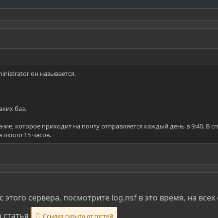
nistrator он называется.
аких баз.
ие, которое приходит на почту отправляется каждый день в 9:40. В 
а около 15 часов.
 этого сервера, посмотрите log.nsf в это время, на всех
а статья
Ссылка скрыта от гостей