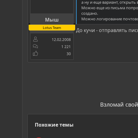
а ну и еще вариант, открыть 
Можно еще из письма попроб
создано.
Можно логирование почтовог
Мыш
Lotus Team
До кучи - отправлять пись
12.02.2008
1 221
30
Взломай свой
Похожие темы