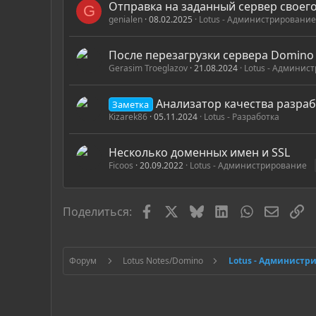
Отправка на заданный сервер своего
G
genialen
08.02.2025
Lotus - Администрирование
После перезагрузки сервера Domino
Gerasim Troeglazov
21.08.2024
Lotus - Админис
Анализатор качества разрабо
Заметка
Kizarek86
05.11.2024
Lotus - Разработка
Несколько доменных имен и SSL
Ficoos
20.09.2022
Lotus - Администрирование
Facebook
X
Bluesky
LinkedIn
WhatsApp
Электр
С
Поделиться:
Форум
Lotus Notes/Domino
Lotus - Администр