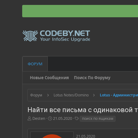
ФОРУМ
Новые Сообщения
Поиск По Форуму
Форум
Lotus Notes/Domino
Lotus - Администр
Найти все письма с одинаковой 
А
Д
Т
Desten
21.05.2020
поиск по ящикам
в
а
е
т
т
г
о
а
и
21.05.2020