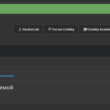
🔬
💬
🎓
HackerLab
Forum Codeby
Codeby Acad
ирование
темой