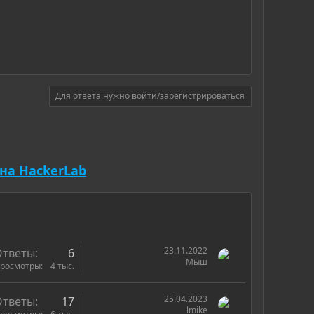
Для ответа нужно войти/зарегистрироваться
на HackerLab
23.11.2022
Ответы
6
Мыш
росмотры
4 тыс.
25.04.2023
Ответы
17
lmike