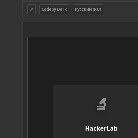
Codeby Dark
Русский (RU)
🔬
HackerLab