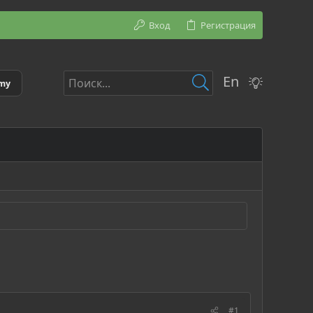
Вход
Регистрация
En
emy
#1