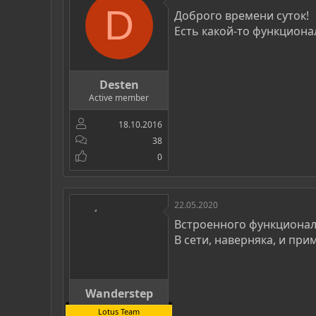
р
н
D
Доброго времени суток!
т
а
Есть какой-то функциона
е
ч
м
а
ы
л
а
Desten
Active member
18.10.2016
38
0
22.05.2020
Встроенного функционала
В сети, наверняка, и пр
Wanderstep
Lotus Team