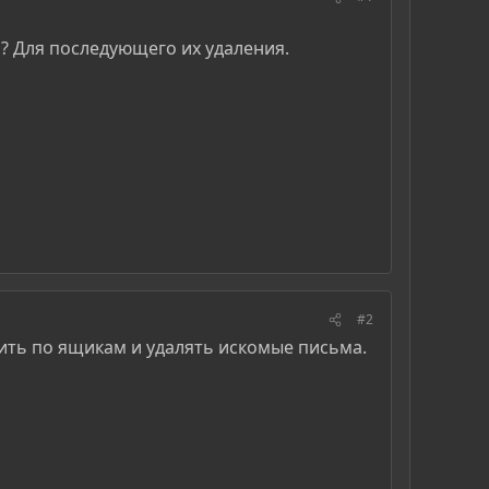
й? Для последующего их удаления.
#2
дить по ящикам и удалять искомые письма.