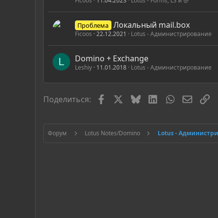
Ficoos
11.04.2023
Lotus - Forms, LS и @
Локальный mail.box
Проблема
Ficoos
22.12.2021
Lotus - Администрирование
Domino + Exchange
L
Leshiy
11.01.2018
Lotus - Администрирование
Facebook
X
Bluesky
LinkedIn
WhatsApp
Электр
С
Поделиться:
Форум
Lotus Notes/Domino
Lotus - Администр