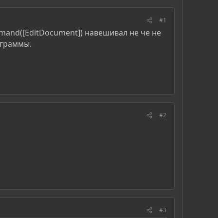
#1
mand([EditDocument]) навешивал не че не
ограммы.
#2
#3