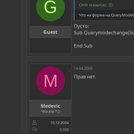
G
Omh сказал(а):
Что на форме на QueryModeC
Пусто:
Guest
Sub Querymodechange(Sou
End Sub
14.04.2009
M
Прав нет.
Medevic
Что это ? :)
10.12.2004
3 333