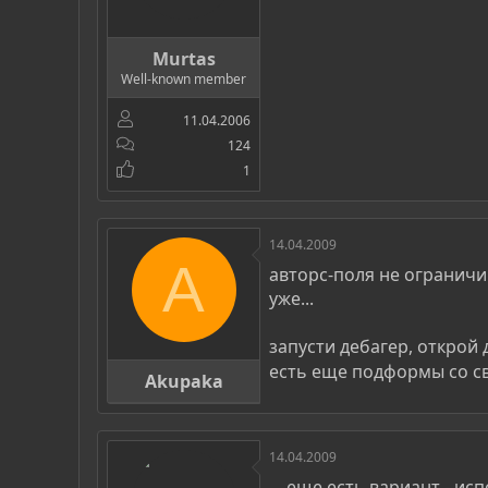
Murtas
Well-known member
11.04.2006
124
1
14.04.2009
A
авторс-поля не ограничив
уже...
запусти дебагер, открой
есть еще подформы со 
Akupaka
14.04.2009
... еще есть вариант - и