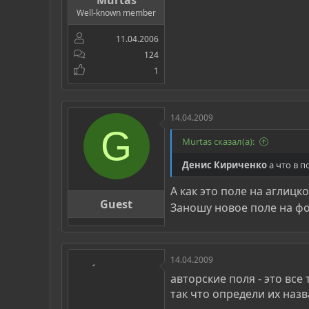
Murtas
Well-known member
11.04.2006
124
1
14.04.2009
G
Murtas сказал(а):
Денис Кириченко
а что в п
А как это поле на аглицк
Guest
Заношу новое поле на ф
14.04.2009
авторские поля - это вс
так что определи их наз