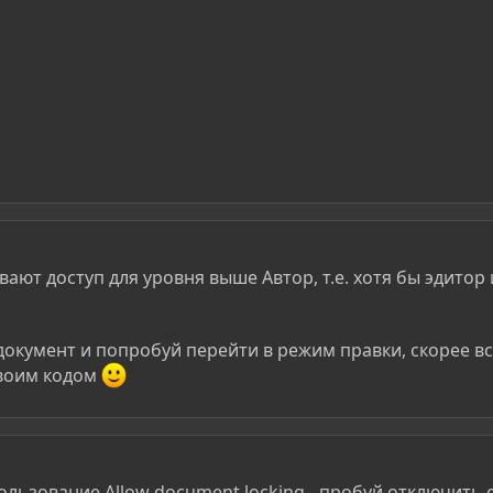
ают доступ для уровня выше Автор, т.е. хотя бы эдитор 
 документ и попробуй перейти в режим правки, скорее в
своим кодом
спользование Allow document locking - пробуй отключить