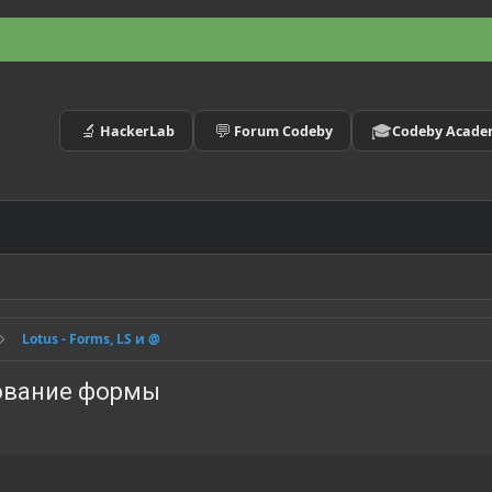
🔬
💬
🎓
HackerLab
Forum Codeby
Codeby Acad
Lotus - Forms, LS и @
рование формы