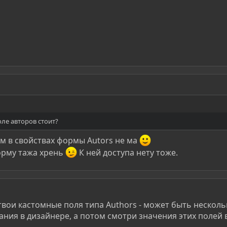
оле авторов стоит?
ом в свойствах формы Autors не ма
орму тажа хрень
К ней доступа нету тоже.
е твои кастомные поля типа Authors - может быть нескол
вания в дизайнере, а потом смотри значения этих полей 