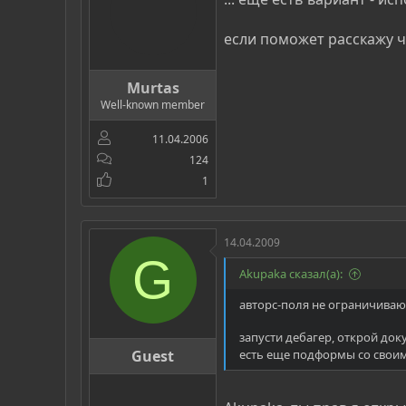
если поможет расскажу 
Murtas
Well-known member
11.04.2006
124
1
14.04.2009
G
Akupaka сказал(а):
авторс-поля не ограничивают 
запусти дебагер, открой до
Guest
есть еще подформы со свои