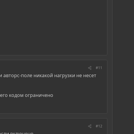
#11
и авторс-поле никакой нагрузки не несет
сего кодом ограничено
#12
 если включено