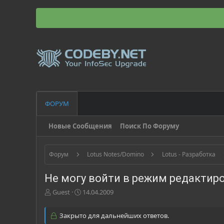
ФОРУМ
Новые Сообщения
Поиск По Форуму
Форум
Lotus Notes/Domino
Lotus - Разработка
Не могу войти в режим редакти
А
Д
Guest
14.04.2009
в
а
т
т
Закрыто для дальнейших ответов.
о
а