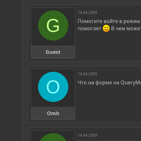
р
н
т
а
14.04.2009
е
ч
G
м
а
Помогите войте в режим 
ы
л
помогает
В чем может
а
Guest
14.04.2009
O
Что на форме на QueryM
Omh
14.04.2009