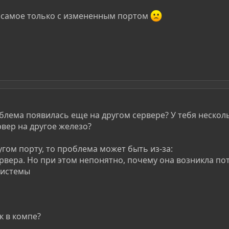
е самое только с измененным портом
роблема появилась еще на другом сервере? У тебя неско
вер на другое железо?
угом порту, то проблема может быть из-за:
ервера. Но при этом непонятно, почему она возникла по
 системы
к в компе?