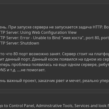
нь. При запуске сервера не запускается задача HTTP. Вот
TTP Server: Using Web Configuration View
P Server: Error - Unable to Bind "имя хоста", port 80, por
TTP Server: Shutdown
а то что 80 порт возможно занят. Сервер стоит на платф
жит данный порт. Данный косяк появился на одном из с
еперь проблема появилась на еще одном сервере, ребут
 и т.д. ....не помогает.
нь важный проект, заказчик рвет и мечет, реально уперл
 to Control Panel, Adminstrative Tools, Services and look 