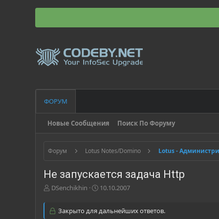
ФОРУМ
Новые Сообщения
Поиск По Форуму
Форум
Lotus Notes/Domino
Lotus - Администр
Не запускается задача Http
А
Д
DSenchikhin
10.10.2007
в
а
т
т
Закрыто для дальнейших ответов.
о
а