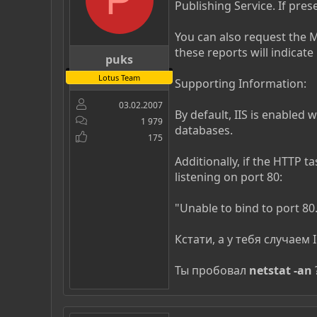
Publishing Service. If pres
You can also request the
these reports will indicate i
puks
Lotus Team
Supporting Information:
03.02.2007
By default, IIS is enabled 
1 979
databases.
175
Additionally, if the HTTP t
listening on port 80:
"Unable to bind to port 80
Кстати, а у тебя случаем 
Ты пробовал
netstat -an