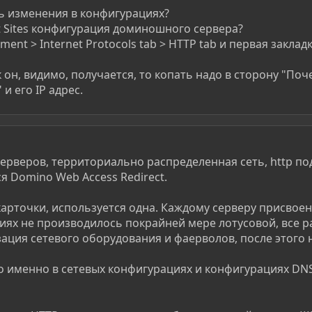
ь изменения в конфигурациях?
t Sites конфигурация доминошного сервера?
ment > Internet Protocols tab > HTTP tab и первая закла
к он, видимо, получается, то копать надо в сторону "По
и его IP адрес.
серверов, территориально распределенная сеть, http по
ся Domino Web Access Redirect.
карточки, используется одна. Каждому серверу присвоен
ях не производилось покрайней мере лотусовой, все ра
ация сетевого оборудования и фаерволов, после этого
о именно в сетевых конфигурациях и конфигурациях DNS