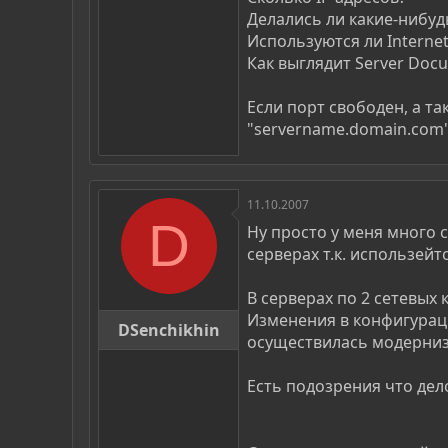
Делались ли какие-нибуд
Используются ли Interne
Как выглядит Server Docu
Если порт свободен, а та
"servername.domain.com" 
11.10.2007
D
Ну просто у меня много 
серверах т.к. использейт
В серверах по 2 сетевых 
Изменения в конфигураци
DSenchikhin
осуществилась модерниз
Есть подозрения что дел