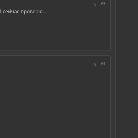
#3
M сейчас проверю....
#4