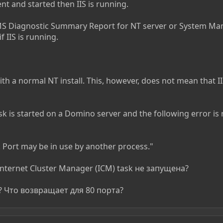
ent and started then IIS is running.
 MS Diagnostic Summary Report for NT server or System Ma
f IIS is running.
with a normal NT install. This, however, does not mean that 
ask is started on a Domino server and the following error is r
. Port may be in use by another process."
Internet Cluster Manager (ICM) task не запущена?
? Что возвращает для 80 порта?