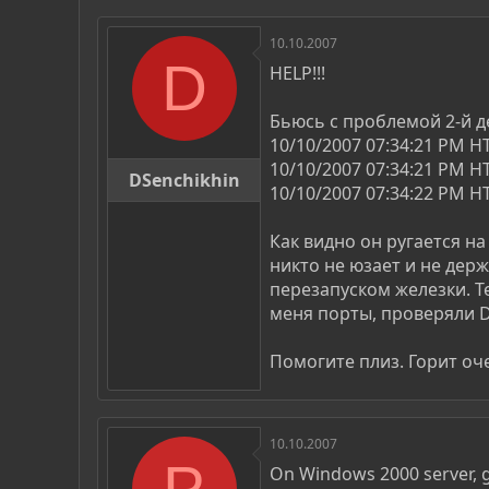
р
н
т
а
10.10.2007
е
ч
D
м
а
HELP!!!
ы
л
а
Бьюсь с проблемой 2-й де
10/10/2007 07:34:21 PM H
10/10/2007 07:34:21 PM HTT
DSenchikhin
10/10/2007 07:34:22 PM H
Как видно он ругается н
никто не юзает и не дер
перезапуском железки. Т
меня порты, проверяли DNS
Помогите плиз. Горит оче
10.10.2007
P
On Windows 2000 server, go