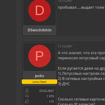
10.10.2007
D
пробывал.....выдает тож
DSenchikhin
11.10.2007
P
А что значит, что эта п
переносил лотусовый сер
Если ругается даже на др
1) Лотусовых настроек с
puks
2) В сетевых настройках
Lotus Team
3) ДНС
03.02.2007
1 979
Сколько сетевых карточе
175
Сколько IP адресов?