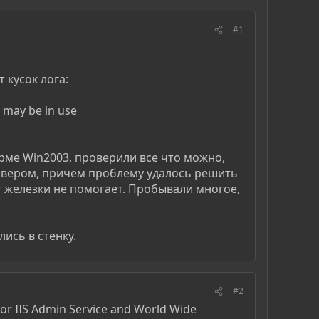
#1
 кусок лога:
t may be in use
орме Win2003, проверили все что можно,
ервером, причем проблему удалось решить
 железки не помогает. Пробывали многое,
ись в стенку.
#2
for IIS Admin Service and World Wide