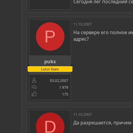
Сегодня лег последний с
11.10.2007
P
На сервере его полное и
адрес?
puks
Lotus Team
03.02.2007
1 979
175
11.10.2007
D
Да разрешается, причем 