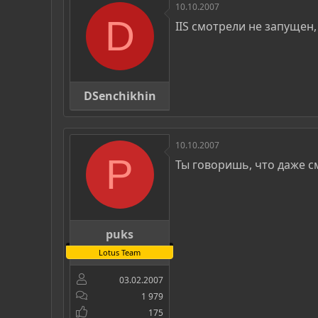
10.10.2007
D
IIS смотрели не запущен, 
DSenchikhin
10.10.2007
P
Ты говоришь, что даже с
puks
Lotus Team
03.02.2007
1 979
175