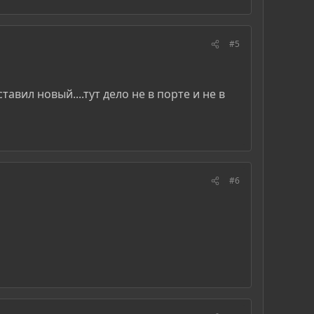
#5
авил новый....тут дело не в порте и не в
#6