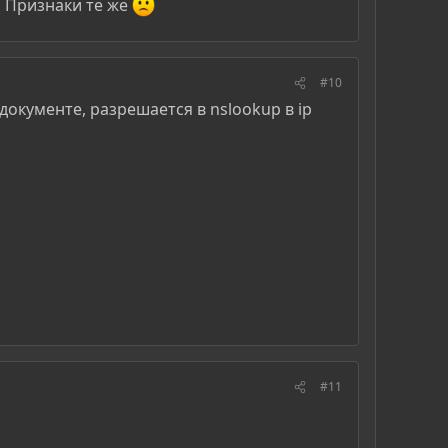
( Признаки те же
#10
документе, разрешается в nslookup в ip
#11