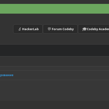
🔬
💬
🎓
HackerLab
Forum Codeby
Codeby Acad
ирование