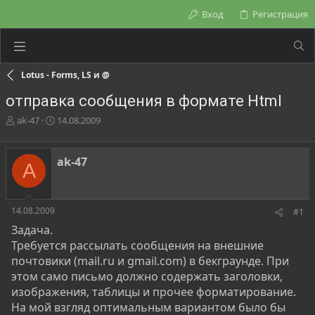
Вход
Регистрация
Lotus - Forms, LS и @
отправка сообщения в формате Html
А
Д
ak-47
14.08.2009
в
а
т
т
о
а
ak-47
A
р
н
т
а
е
ч
м
а
14.08.2009
#1
ы
л
Задача.
а
Требуется рассылать сообщения на внешние
почтовики (mail.ru и gmail.com) в бекграунде. При
этом само письмо должно содержать заголовки,
изображения, таблицы и прочее форматирование.
На мой взгляд оптимальным вариантом было бы