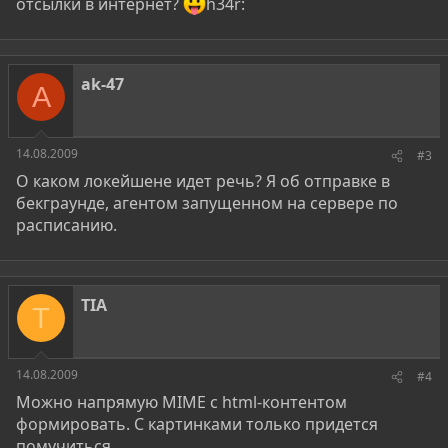
отсылки в интернет?
h34r:
ak-47
A
14.08.2009
#3
О каком локейшене идет речь? Я об отправке в
бекграунде, агентом запущенном на сервере по
расписанию.
TIA
T
14.08.2009
#4
Можно напрямую MIME с html-контентом
формировать. С картинками только придется
помучиться.