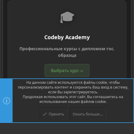
🎓
Codeby Academy
Профессиональные курсы с дипломом гос.
образца
Выбрать курс
→
На данном сайте используются файлы cookie, чтобы
персонализировать контент и сохранить Ваш вход в систему,
если Вы зарегистрируетесь.
Продолжая использовать этот сайт, Вы соглашаетесь на
использование наших файлов cookie.
®
Community platform by XenForo
© 2010-2026 XenForo Ltd.
Перевод
Принять
Узнать больше....
Верх
Низ
®
от Jumuro