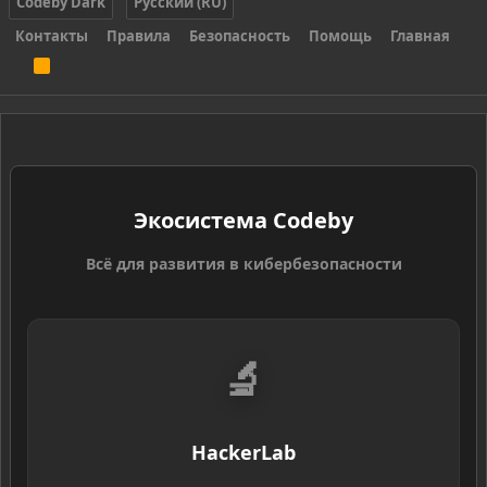
Codeby Dark
Русский (RU)
Контакты
Правила
Безопасность
Помощь
Главная
R
S
S
Экосистема Codeby
Всё для развития в кибербезопасности
🔬
HackerLab