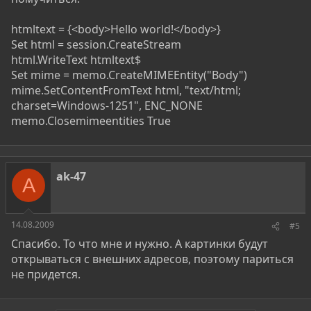
htmltext = {<body>Hello world!</body>}
Set html = session.CreateStream
html.WriteText htmltext$
Set mime = memo.CreateMIMEEntity("Body")
mime.SetContentFromText html, "text/html;
charset=Windows-1251", ENC_NONE
memo.Closemimeentities True
ak-47
A
14.08.2009
#5
Спасибо. То что мне и нужно. А картинки будут
открываться с внешних адресов, поэтому париться
не придется.