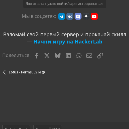
Для ответа нужно войти/зарегистрироваться
Мы в соцсетях:
Взломай свой первый сервер и прокачай скилл
—
Начни игру на HackerLab
Facebook
X
Bluesky
LinkedIn
WhatsApp
Электронная по
Ссылка
Поделиться:
Lotus - Forms, LS и @