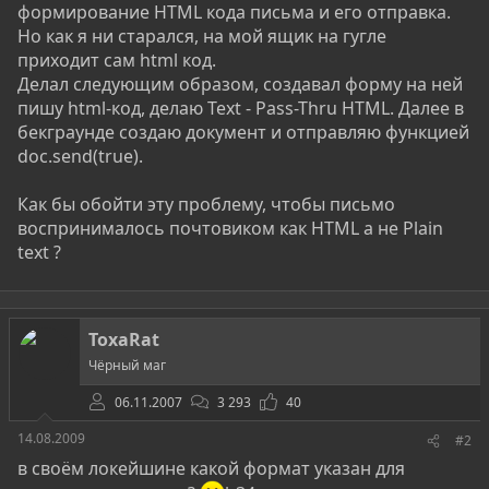
формирование HTML кода письма и его отправка.
Но как я ни старался, на мой ящик на гугле
приходит сам html код.
Делал следующим образом, создавал форму на ней
пишу html-код, делаю Text - Pass-Thru HTML. Далее в
бекграунде создаю документ и отправляю функцией
doc.send(true).
Как бы обойти эту проблему, чтобы письмо
воспринималось почтовиком как HTML а не Plain
text ?
ToxaRat
Чёрный маг
06.11.2007
3 293
40
14.08.2009
#2
в своём локейшине какой формат указан для