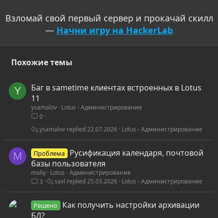
Взломай свой первый сервер и прокачай скилл
—
Начни игру на HackerLab
Похожие темы
Баг в sametime клиентах встроенных в Lotus
Y
11
ysamalov
Lotus - Администрирование
0
ysamalov
22.07.2026
Lotus - Администрирование
Русификация календаря, почтовой
Проблема
M
базы пользователя
maliy
Lotus - Администрирование
savl
25.03.2026
Lotus - Администрирование
3
Как получить настройки архивации
Решено
БД?