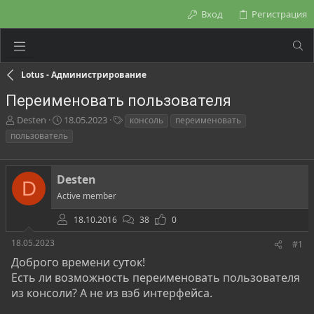
Вход
Регистрация
Lotus - Администрирование
Переименовать пользователя
А
Д
Т
Desten
18.05.2023
консоль
переименовать
в
а
е
пользователь
т
т
г
о
а
и
р
н
Desten
т
а
D
е
ч
Active member
м
а
ы
л
18.10.2016
38
0
а
18.05.2023
#1
Доброго времени суток!
Есть ли возможность переименовать пользователя
из консоли? А не из вэб интерфейса.