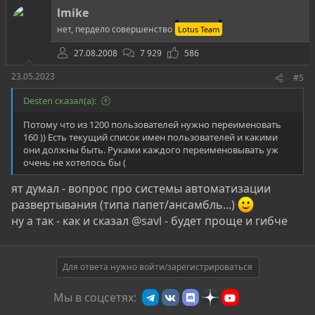
ц
lmike
и
и
нет, пердело совершенство
Lotus Team
:
27.08.2008
7 929
586
23.05.2023
#5
Desten сказал(а):
Потому что из 1200 пользователей нужно переименовать
160 )) Есть текущий список имен пользователей и какими
они должны быть. Руками каждого переименовывать уж
очень не хотелось бы (
ят думал - вопрос про системы автоматизации
развертывания (типа папет/ансамбль...)
ну а так - как и сказал
@savl
- будет проще и гибче
Для ответа нужно войти/зарегистрироваться
Мы в соцсетях: