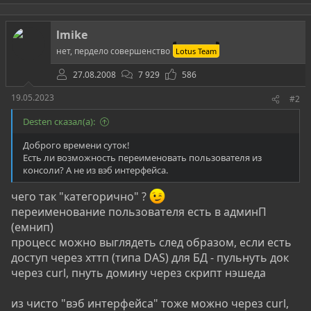
lmike
нет, пердело совершенство
Lotus Team
27.08.2008
7 929
586
19.05.2023
#2
Desten сказал(а):
Доброго времени суток!
Есть ли возможность переименовать пользователя из
консоли? А не из вэб интерфейса.
чего так "категорично" ?
переименование пользователя есть в админП
(емнип)
процесс можно выглядеть след образом, если есть
доступ через хттп (типа DAS) для БД - пульнуть док
через curl, пнуть домину через скрипт нэшеда
из чисто "вэб интерфейса" тоже можно через curl,