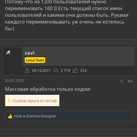
Потому что из 1200 пользователей нужно
переименовать 160 )) Есть текущий список имен
пользователей и какими они должны быть. Руками
каждого переименовывать уж очень не хотелось
бы (
savl
Lotus Team
28.10.2011
2 719
314
20.05.2023
#4
Массовая обработка только кодом:
Ссылка скрыта от гостей
rinsk
и
Domino-Designer
Р
е
а
к