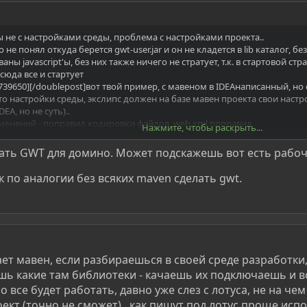
ы не с настройками среды, проблема с настройками проекта..
но не понял откуда берется gwt-user.jar и он не кладется в lib каталог, б
ы javascript'ы, без них также ничего не стратует, т.к. в стартовой стр
сюда все и стартует
39650][/doublepost]вот твой пример, с мавеном в IDEAнаписанный, но о
 это настройки среды, экслипс должен на базе мавен проекта свои наст
EA, но не суть)..
зменений - поправил кодировки файлов, web.xml поправил
Нажмите, чтобы раскрыть...
ьтатами компиляции
ее" название модуля <finalName>ls-gwt</finalName>
лать GWT для домино. Может подскажешь вот есть рабо
wt будет все то, что потом попадет в war-файл
к по аналогии без всяких maven сделать gwt.
 должна получиться аналогичная структура каталогов и файлов, главно
яется путем к файлу GwtApp.gwt.xml.. в этом же файле имя модуля изм
ml это имя должно быть корректно прописано при импорте ключевого ск
 заметить, особенно если IDE слаба в рефакторинге таких вещей и не п
ет мавен, если разбираешься в своей среде разработки,
ны быть сгенеренные скрипты, примерно так это выглядит
ь какие там библиотеки - качаешь их подключаешь и все 
о все будет работать, давно уже слез с лотуса, не на ч
ект (точно не сможет).. как пишут под лотус проще испо