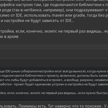
терфейсе настроек там, где подключаются библиотеки к 
м роде (так в нетбинсе, например), они подразумевают чт
имо от IDE, использовать maven или gradle, тогда без 
и настройки не будут зависеть от IDE..
тройки, если, конечно, эклипс не первый раз видишь.. 
ак в архив
бще IDE'шные собиралки/настройки мозг всегда выносят, когда нужно на
е подключаются библиотеки к проекту, возможно, должны быть какие-то
т что либы будут добавляться в проект.. а вообще, разумно, независим
аботки - проект будет одинаково устроен и настройки не будут зависет
ки, если, конечно, эклипс не первый раз видишь.. если нужно быстро,
льзовать. Примеры есть. Тут наверно что то похожее . 