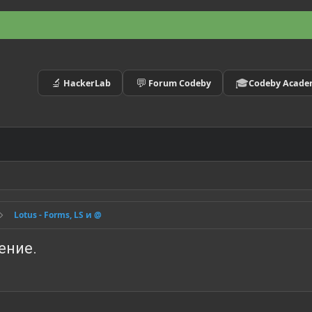
🔬
💬
🎓
HackerLab
Forum Codeby
Codeby Acad
Lotus - Forms, LS и @
ение.