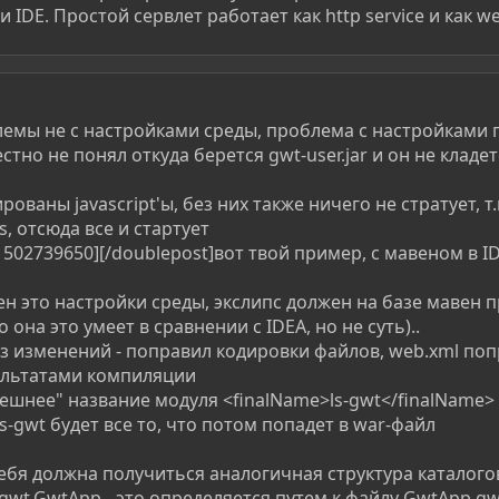
IDE. Простой сервлет работает как http service и как we
блемы не с настройками среды, проблема с настройками п
честно не понял откуда берется gwt-user.jar и он не кладет
ованы javascript'ы, без них также ничего не стратует, т.
, отсюда все и стартует
502739650][/doublepost]вот твой пример, с мавеном в ID
жен это настройки среды, экслипс должен на базе мавен 
она это умеет в сравнении с IDEA, но не суть)..
ез изменений - поправил кодировки файлов, web.xml по
езультатами компиляции
ешнее" название модуля <finalName>ls-gwt</finalName>
ls-gwt будет все то, что потом попадет в war-файл
ебя должна получиться аналогичная структура каталогов
gwt.GwtApp - это определяется путем к файлу GwtApp.gw