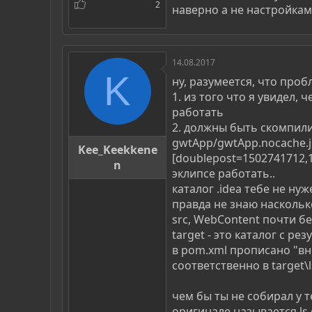
2
наверно а не настройками 
14.08.2017
K
ну, разумеется, что про
1. из того что я увидел, 
работать
2. должны быть скомпилир
gwtApp/gwtApp.nocache.js
Kee_Keekkene
[doublepost=1502741712,1
n
эклипсе работать..
каталог .idea тебе не ну
правда не знаю насколько 
src, WebContent почти б
target - это каталог с р
в pom.xml прописано "вн
соответственно в target\
чем бы ты не собирал у т
оригинале называется ls.