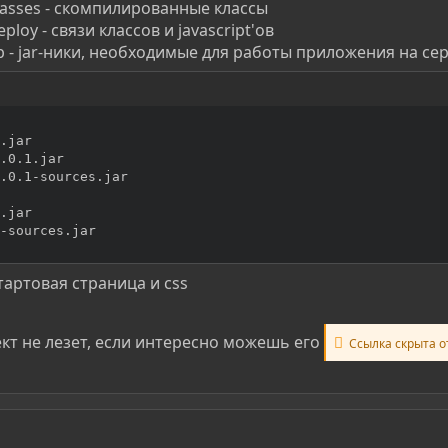
classes - скомпилированные классы
ploy - связи классов и javascript'ов
lib - jar-ники, необходимые для работы приложения на се
.jar

.0.1.jar

.0.1-sources.jar

.jar

-sources.jar
 стартовая страница и css
кт не лезет, если интересно можешь его
Ссылка скрыта о