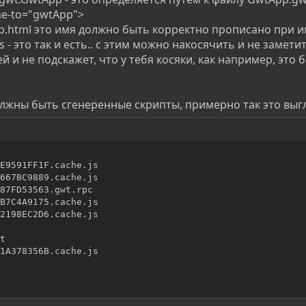
e-to="gwtApp">
p.html это имя должно быть корректно прописано при 
 - это так и есть.. с этим можно накосячить и не замети
 и не подскажет, что у тебя косяки, как например, это б
должны быть сгенеренные скрипты, примерно так это выг
E9591FF1F.cache.js

667BC9889.cache.js

87FD53563.gwt.rpc

B7C4A9175.cache.js

2198EC2D6.cache.js

t

1A378356B.cache.js
