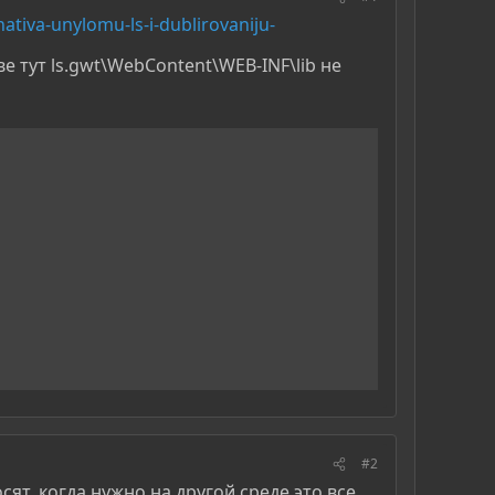
ativa-unylomu-ls-i-dublirovaniju-
ве тут ls.gwt\WebContent\WEB-INF\lib не
#2
ят, когда нужно на другой среде это все