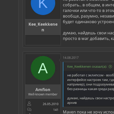
K
собрать.. в общем, в ин
галочки или что-то в это
вообще, разумно, независ
будет одинаково устроен 
Kee_Keekkene
n
думаю, найдешь свои нас
просто в war добавить, к
14.08.2017
A
Kee_Keekkenen сказал(а):
не работал с эклипсом - воо
интерфейсе настроек там, гд
например), они подразумеваю
без разницы какая среда разр
Amfion
Well-known member
думаю, найдешь свои настрой
архив
26.05.2010
141
Maven пока не хочу испо