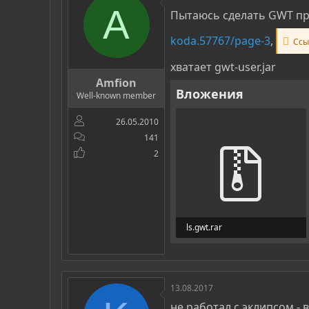
р
н
A
Пытаюсь сделать GWT пр
т
а
е
ч
koda.57767/page-3
,
м
а
Ссыл
ы
л
хватает gwt-user.jar
а
Amfion
Вложения
Well-known member
26.05.2010
141
2
ls.gwt.rar
18,1 КБ · Просмотры: 361
13.08.2017
не работал с эклипсом - 