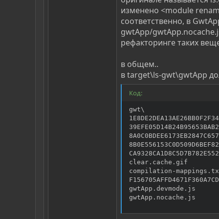
изменено <module renam
соответственно, в GwtAp
gwtApp/gwtApp.nocache.js
рефакторинге таких вещей
в общем..
в target\ls-gwt\gwtApp 
Код:
gwt\

1E8DE2DEA13AE26BB0F2F34
39EFE05D14B24B95653BAB2
8A0C0BDEE6173EB2847C657
8B0E556153C0D509D6BEF82
CA9328CA1D8C5D7B782E552
clear.cache.gif

compilation-mappings.tx
F156705AFFD4671F360A7CD
gwtApp.devmode.js

gwtApp.nocache.js