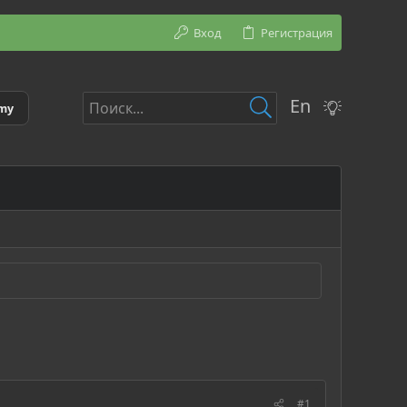
Вход
Регистрация
En
emy
#1