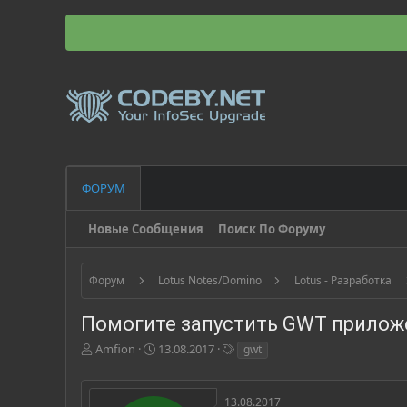
ФОРУМ
Новые Сообщения
Поиск По Форуму
Форум
Lotus Notes/Domino
Lotus - Разработка
Помогите запустить GWT прилож
А
Д
Т
Amfion
13.08.2017
gwt
в
а
е
т
т
г
о
а
и
13.08.2017