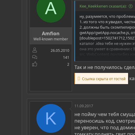
A
Kee_Keekkenen сказал(а):
ну, разумеется, что проблем
1. из того что я увидел, чест
2. должны быть скомпилирован
gwtApp/gwtApp.nocache.js, от
Amfion
[doublepost=1502741712,15027
Well-known member
каталог .idea тебе не нужен
она это умеет в сравнении с ID
26.05.2010
src, WebContent почти без и
141
target - это каталог с резул
2
в pom.xml прописано "внешн
Так и не получилось сде
соответственно в target\ls-g
ка
Ссылка скрыта от гостей
чем бы ты не собирал у тебя
ls.gwt.GwtApp - это определ
соответственно, в GwtApp.ht
с этим можно накосячить и не
было в web.xml.
11.09.2017
K
не пойму чем тебя смуща
в общем..
в target\ls-gwt\gwtApp долж
переносишь код, смотриш
не уверен, что под домин
Код:
томкату поднять гвит про