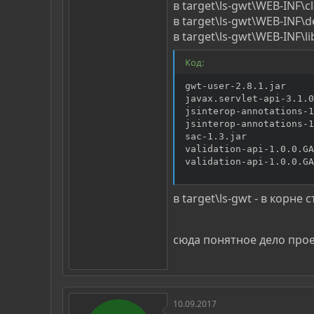
в target\ls-gwt\WEB-INF\
в target\ls-gwt\WEB-INF\de
в target\ls-gwt\WEB-INF\
Код:
gwt-user-2.8.1.jar

javax.servlet-api-3.1.0
jsinterop-annotations-1
jsinterop-annotations-1
sac-1.3.jar

validation-api-1.0.0.GA
validation-api-1.0.0.GA
в target\ls-gwt - в корне
сюда понятное дело прое
10.09.2017