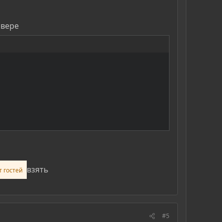
рвере
взять
т гостей
#5