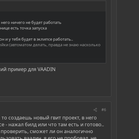
ез него ничего не будет работать
анице есть точка запуска
н и у тебя будет в эклипсе работать..
ройки (автоматом делать, правда не знаю насколько
чий пример для VAADIN
е это то, что модуль в оригинале называется
енено <module rename-to="gwtApp">
рипта gwtApp/gwtApp.nocache.js - это так и есть..
одскажет, что у тебя косяки, как например, это
#6
 то создаешь новый гвит проект, в него
- нажал билд или что там есть и готово..
ем проверить, сможет ли он аналогично
льзовать ваадин, я его не пробовал, не