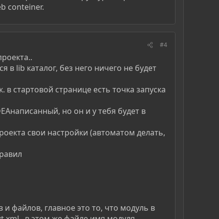
b conteiner.
#4
роекта..
ся в lib каталог, без него ничего не будет
к. в стартовой странице есть точка запуска
EAнаписанный, но он и у тебя будет в
проекта свои настройки (автоматом делать,
правил
 и файлов, главное это то, что модуль в
t.xml.. в этом же файле имя модуля