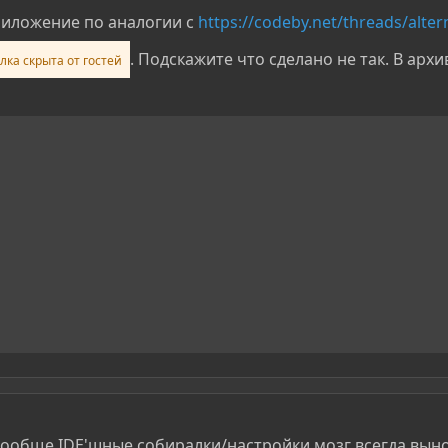
иложение по аналогии с
https://codeby.net/threads/altern
. Подскажите что сделано не так. В архи
ка скрыта от гостей
вообще IDE'шные собиралки/настройки мозг всегда вынос