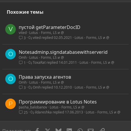
Похожие темы
пустой getParameterDocID
V
vited
Lotus - Forms, LS и @
vited
02.05.2021
Lotus - Forms, LS и @
3
Notesadminp.signdatabasewithserverid
O
Omh
Lotus - Forms, LS и @
ToxaRat
14.01.2011
Lotus - Forms, LS и @
1
Права запуска агентов
O
Omh
Lotus - Forms, LS и @
Omh
10.12.2010
Lotus - Forms, LS и @
3
Программирование в Lotus Notes
P
pasha_balobanov
Lotus - Forms, LS и @
ildareshka
17.06.2013
Lotus - Forms, LS и @
25
Facebook
X
Bluesky
LinkedIn
WhatsApp
Электронная по
Ссылка
Поделиться: