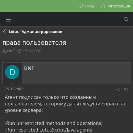
Вход
Регистрация
Lotus - Администрирование
права пользователя
А
Д
DNT
25.07.2007
в
а
т
т
о
а
DNT
D
р
н
т
а
е
ч
м
а
25.07.2007
#1
ы
л
Агент подписан только что созданным
а
пользователем, которому даны следущие права на
уровне сервера:
-Run unrestricted methods and operations;
-Run restricted LotusScript/Java agents ;