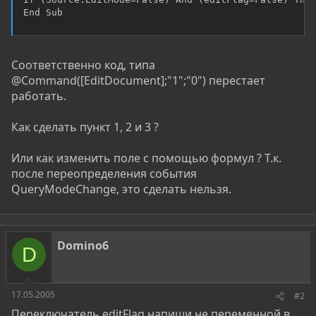
End Sub
Соответственно код, типа
@Command([EditDocument];"1";"0") перестает
работать.
Как сделать пункт 1, 2 и 3 ?
Или как изменить поле с помощью формул ? Т.к.
после переопределения события
QueryModeChange, это сделать нельзя.
Domino6
D
17.05.2005
#2
Переключатель editFlag напиши не переменной в