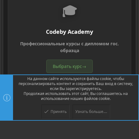
🎓
Codeby Academy
Профессиональные курсы с дипломом гос.
образца
Выбрать курс
→
На данном сайте используются файлы cookie, чтобы
персонализировать контент и сохранить Ваш вход в систему,
если Вы зарегистрируетесь.
Продолжая использовать этот сайт, Вы соглашаетесь на
использование наших файлов cookie.
®
Community platform by XenForo
© 2010-2026 XenForo Ltd.
Перевод
Принять
Узнать больше....
Верх
Низ
®
от Jumuro