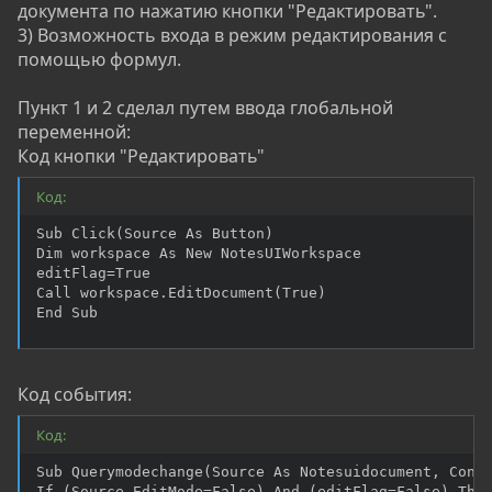
документа по нажатию кнопки "Редактировать".
3) Возможность входа в режим редактирования с
помощью формул.
Пункт 1 и 2 сделал путем ввода глобальной
переменной:
Код кнопки "Редактировать"
Код:
Sub Click(Source As Button)

Dim workspace As New NotesUIWorkspace

editFlag=True

Call workspace.EditDocument(True)	

End Sub
Код события:
Код:
Sub Querymodechange(Source As Notesuidocument, Conti
If (Source.EditMode=False) And (editFlag=False) Then