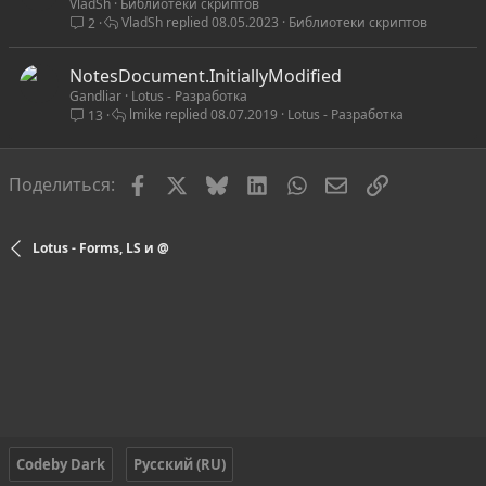
VladSh
Библиотеки скриптов
о
VladSh
08.05.2023
Библиотеки скриптов
2
NotesDocument.InitiallyModified
Gandliar
Lotus - Разработка
lmike
08.07.2019
Lotus - Разработка
13
Facebook
X
Bluesky
LinkedIn
WhatsApp
Электронная по
Ссылка
Поделиться:
Lotus - Forms, LS и @
Codeby Dark
Русский (RU)