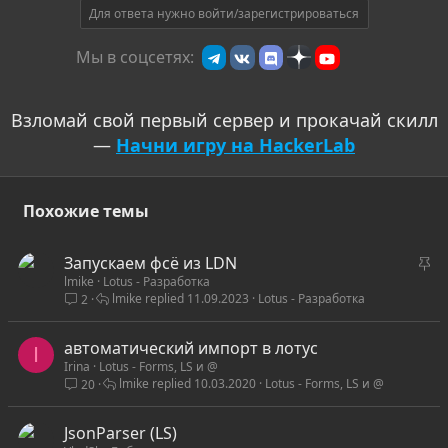
Для ответа нужно войти/зарегистрироваться
Мы в соцсетях:
Взломай свой первый сервер и прокачай скилл
—
Начни игру на HackerLab
Похожие темы
З
Запускаем фсё из LDN
lmike
Lotus - Разработка
а
lmike
11.09.2023
Lotus - Разработка
2
к
р
автоматический импорт в лотус
е
I
Irina
Lotus - Forms, LS и @
п
lmike
10.03.2020
Lotus - Forms, LS и @
20
л
е
JsonParser (LS)
н