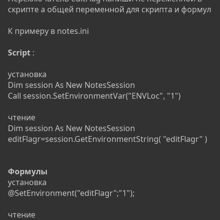
скрипте а общей переменной для скрипта и формул
К примеру в notes.ini
Script
:
установка
Dim session As New NotesSession
Call session.SetEnvironmentVar("ENVLoc", "1")
чтение
Dim session As New NotesSession
editFlagr=session.GetEnvironmentString( "editFlagr" )
Формулы
установка
@SetEnvironment("editFlagr";"1");
чтение