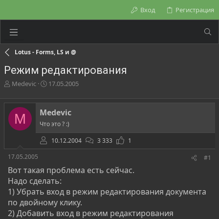
Вход
Регистрация
Lotus - Forms, LS и @
Режим редактирования
А
Д
Medevic
17.05.2005
в
а
т
т
о
а
Medevic
M
р
н
Что это ? :)
т
а
е
ч
10.12.2004
3 333
1
м
а
ы
л
17.05.2005
#1
а
Вот такая проблема есть сейчас.
Надо сделать:
1) Убрать вход в режим редактирования документа
по двойному клику.
2) Добавить вход в режим редактирования