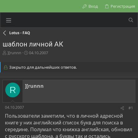
Вход
Регистрация
Lotus - FAQ
шаблон личной АК
А
Д
][runnn
04.10.2007
в
а
т
т
Закрыто для дальнейших ответов.
о
а
р
н
т
а
][runnn
е
ч
R
м
а
ы
л
а
04.10.2007
#1
Пользователи заметили, что в личной адресной
книге у них английский список букв для поиска в
середине. Полумал что книжка английская, обновил
с русского шаблона, а буквы так и остались