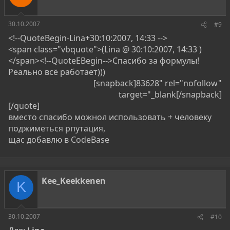
30.10.2007
#9
<!--QuoteBegin-Lina+30:10:2007, 14:33 -->
<span class="vbquote">(Lina @ 30:10:2007, 14:33 )
</span><!--QuoteEBegin-->Спасибо за формулы!
Реально всё работает)))
[snapback]83628" rel="nofollow"
target="_blank[/snapback]​
[/quote]
вместо спасибо можнол использовать + человеку
поджиметься рпутация,
щас добавлю в CodeBase
Kee_Keekkenen
K
30.10.2007
#10