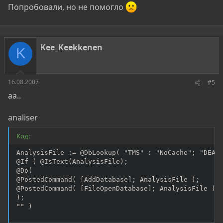
Попробовали, но не помогло
Kee_Keekkenen
K
16.08.2007
#5
aa..
analiser
Код:
AnalysisFile := @DbLookup( "TMS" : "NoCache"; "DEAN"
@If ( @IsText(AnalysisFile);

@Do(

@PostedCommand( [AddDatabase]; AnalysisFile );

@PostedCommand( [FileOpenDatabase]; AnalysisFile )

);

"" )