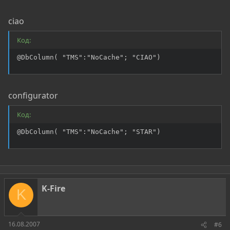
ciao
Код:
@DbColumn( "TMS":"NoCache"; "CIAO")
configurator
Код:
@DbColumn( "TMS":"NoCache"; "STAR")
K-Fire
K
16.08.2007
#6