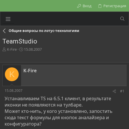
Вход
Регистрация
Общие вопросы по лотус-технологиям
TeamStudio
А
Д
K-Fire
15.08.2007
в
а
т
т
о
а
р
н
K-Fire
K
т
а
е
ч
м
а
ы
л
15.08.2007
#1
а
Устанавливаем TS на 6.5.1 клиент, в результате
иконки не появляются на тулбаре.
Может кто-нить, у кого установлено, запостить
сюда текст формулы для кнопок аналайзера и
конфигуратора?