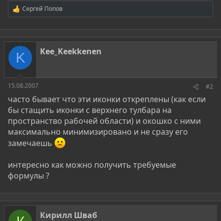
Сергей Попов
Р
е
а
к
ц
Kee_Keekkenen
и
K
и
:
15.08.2007
#2
часто бывает что эти иконки откреплены (как если
бы стащить иконки с верхнего тулбара на
пространство рабочей области) и окошко с ними
максимально минимизировано и не сразу его
замечаешь
интересно как можно получить требуемые
формулы ?
Кирилл Шваб