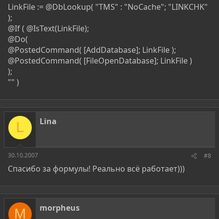
LinkFile := @DbLookup( "TMS" : "NoCache"; "LINKCHK"
);
@If ( @IsText(LinkFile);
@Do(
@PostedCommand( [AddDatabase]; LinkFile );
@PostedCommand( [FileOpenDatabase]; LinkFile )
);
"" )
Lina
L
30.10.2007
#8
Спасибо за формулы! Реально всё работает)))
morpheus
M