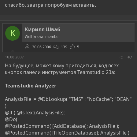
спасибо, завтра попробуем вставить.
Кирилл Шваб
К
Well-known member
30.06.2006
139
5
16.08.2007
#7
На будущее, может кому пригодиться, код всех
кнопок панели инструментов Teamstudio 23a:
Teamstudio Analyzer
AnalysisFile := @DbLookup( "TMS" : "NoCache"; "DEAN"
);
@If ( @IsText(AnalysisFile);
@Do(
@PostedCommand( [AddDatabase]; AnalysisFile );
@PostedCommand( [FileOpenDatabase]; AnalysisFile )