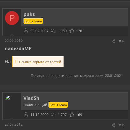
puks
P
Lotus Team
03.02.2007
1 980
176
05.09.2010
#18
nadezdaMP​
На
.
Ссылка скрыта от гостей
Последнее редактирование модератором:
28.01.2021
VladSh
начинающий
Lotus Team
11.12.2009
1 797
169
27.07.2012
#19