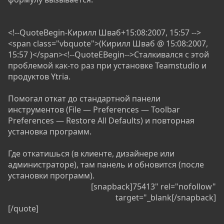
<!--QuoteBegin-Кирилл Шваб+15:08:2007, 15:57 -->
<span class="vbquote">(Кирилл Шваб @ 15:08:2007,
15:57 )</span><!--QuoteEBegin-->Сталкивался с этой
проблемой как-то раз при установке Teamstudio и
продуктов Ytria.
Помогал откат до стандартной панели
инструментов (File — Preferences — Toolbar
Preferences — Restore All Defaults) и повторная
установка программ.
Где откатишься (в клиенте, дизайнере или
администраторе), там панель и обновится (после
установки программ).
[snapback]75413" rel="nofollow"
target="_blank[/snapback]​
[/quote]