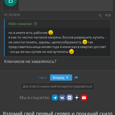
В
31.10.2016
#20
Klido сказал(а):
но в инете есть рабочие
я как-то честно пытался напрячь боссов разрешить купить -
не смогли понять, заразы, целесообразность
так
представительница ихняя года 4 меня раз в квартал достаёт
- когда же мы купим их мегаутилиты
Ключиков не завалялось?
Последняя
1 из 2
Вперёд
Для ответа нужно войти/зарегистрироваться
Мы в соцсетях:
Взломай свой первый сервер и прокачай скилл