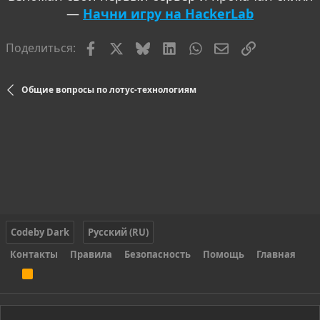
—
Начни игру на HackerLab
Facebook
X
Bluesky
LinkedIn
WhatsApp
Электронная по
Ссылка
Поделиться:
Общие вопросы по лотус-технологиям
Codeby Dark
Русский (RU)
Контакты
Правила
Безопасность
Помощь
Главная
R
S
S