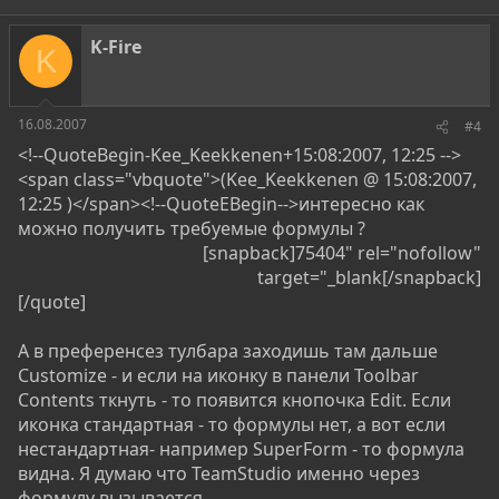
K-Fire
K
16.08.2007
#4
<!--QuoteBegin-Kee_Keekkenen+15:08:2007, 12:25 -->
<span class="vbquote">(Kee_Keekkenen @ 15:08:2007,
12:25 )</span><!--QuoteEBegin-->интересно как
можно получить требуемые формулы ?
[snapback]75404" rel="nofollow"
target="_blank[/snapback]​
[/quote]
А в преференсез тулбара заходишь там дальше
Customize - и если на иконку в панели Toolbar
Contents ткнуть - то появится кнопочка Edit. Если
иконка стандартная - то формулы нет, а вот если
нестандартная- например SuperForm - то формула
видна. Я думаю что TeamStudio именно через
формулу вызывается.