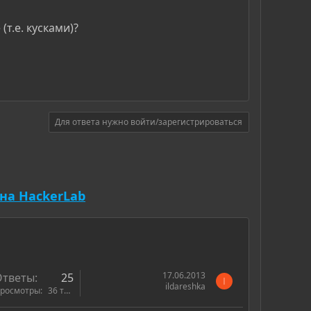
т.е. кусками)?
Для ответа нужно войти/зарегистрироваться
на HackerLab
17.06.2013
Ответы
25
I
ildareshka
росмотры
36 тыс.