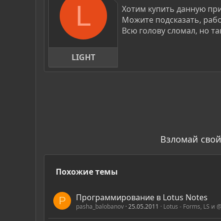
р
н
L
Хотим купить данную пр
т
а
Можите подсказать, рабо
е
ч
Всю голову сломал, но та
м
а
ы
л
а
LIGHT
Взломай свой
Похожие темы
Программирование в Lotus Notes
P
pasha_balobanov
25.05.2011
Lotus - Forms, LS и 