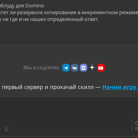
иблуду для Domino
тет ли резервное копирование в инкрементном режиме (
к не где и не нашел определенный ответ.
Мы в соцсетях:
 первый сервер и прокачай скилл —
Начни игру 
@
2
П