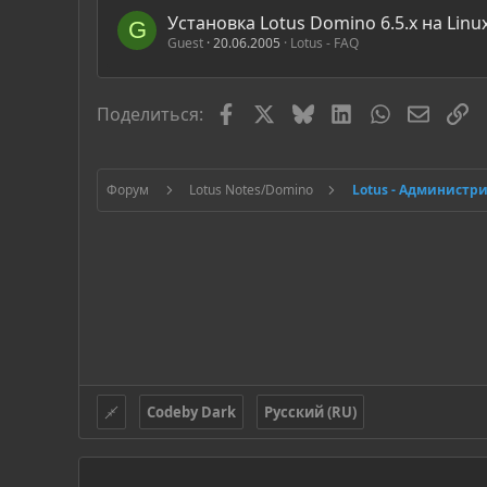
Установка Lotus Domino 6.5.x на Linu
G
Guest
20.06.2005
Lotus - FAQ
Facebook
X
Bluesky
LinkedIn
WhatsApp
Электр
С
Поделиться:
Форум
Lotus Notes/Domino
Lotus - Администр
Codeby Dark
Русский (RU)