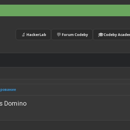
🔬
💬
🎓
HackerLab
Forum Codeby
Codeby Acad
ирование
us Domino