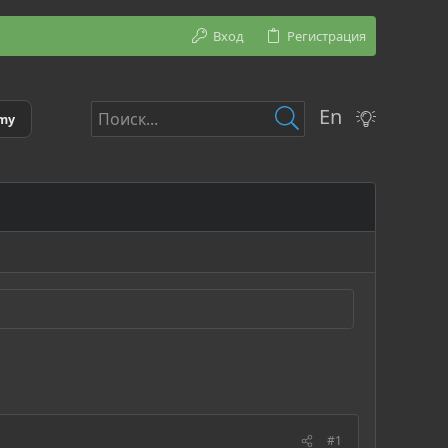
Вход
Регистрация
En
emy
#1