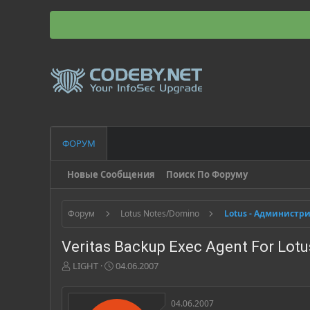
ФОРУМ
Новые Сообщения
Поиск По Форуму
Форум
Lotus Notes/Domino
Lotus - Администр
Veritas Backup Exec Agent For Lot
А
Д
LIGHT
04.06.2007
в
а
т
т
о
а
04.06.2007