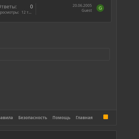
20.06.2005
Ответы
0
G
Guest
росмотры
12 тыс.
R
авила
Безопасность
Помощь
Главная
S
S