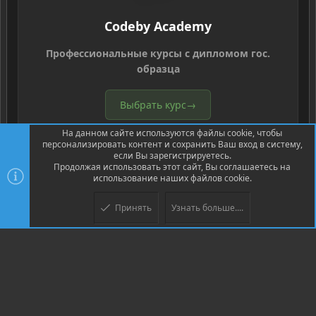
Codeby Academy
Профессиональные курсы с дипломом гос.
образца
Выбрать курс
→
На данном сайте используются файлы cookie, чтобы
персонализировать контент и сохранить Ваш вход в систему,
если Вы зарегистрируетесь.
Продолжая использовать этот сайт, Вы соглашаетесь на
использование наших файлов cookie.
®
Community platform by XenForo
© 2010-2026 XenForo Ltd.
Перевод
Принять
Узнать больше....
Верх
Низ
®
от Jumuro