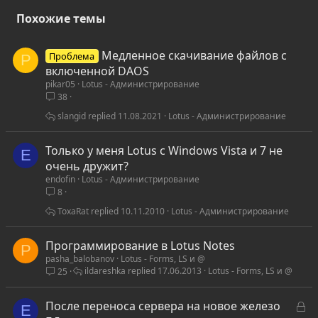
Похожие темы
Медленное скачивание файлов с
Проблема
P
включенной DAOS
pikar05
Lotus - Администрирование
38
slangid
11.08.2021
Lotus - Администрирование
Только у меня Lotus с Windows Vista и 7 не
E
очень дружит?
endofin
Lotus - Администрирование
8
ToxaRat
10.11.2010
Lotus - Администрирование
Программирование в Lotus Notes
P
pasha_balobanov
Lotus - Forms, LS и @
ildareshka
17.06.2013
Lotus - Forms, LS и @
25
З
После переноса сервера на новое железо
E