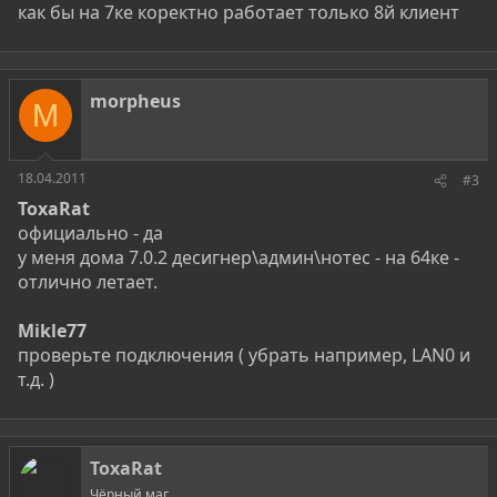
как бы на 7ке коректно работает только 8й клиент
morpheus
M
18.04.2011
#3
ToxaRat
официально - да
у меня дома 7.0.2 десигнер\админ\нотес - на 64ке -
отлично летает.
Mikle77
проверьте подключения ( убрать например, LAN0 и
т.д. )
ToxaRat
Чёрный маг