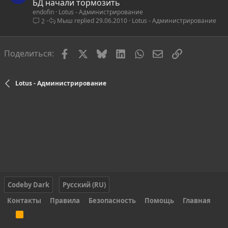
а
БД начали тормозить
endofin
Lotus - Администрирование
к
Мыш
29.06.2010
Lotus - Администрирование
2
р
ы
т
Facebook
X
Bluesky
LinkedIn
WhatsApp
Электронная по
Ссылка
Поделиться:
о
Lotus - Администрирование
Codeby Dark
Русский (RU)
Контакты
Правила
Безопасность
Помощь
Главная
R
S