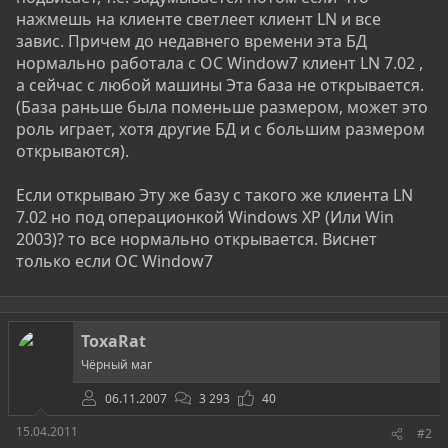
нажмешь на клиенте светлеет клиент LN и все
завис. Причем до недавнего времени эта БД
нормально работала с ОС Window7 клиент LN 7.02 ,
а сейчас с любой машины Эта база не открывается.
(База раньше была поменьше размером, может это
роль играет, хотя другие БД и с большим размером
открываются).
Если открываю Эту же базу с такого же клиента LN
7.02 но под операционкой Windows XP (Или Win
2003)? то все нормально открывается. Виснет
только если ОС Window7
ToxaRat
Чёрный маг
06.11.2007
3 293
40
15.04.2011
#2