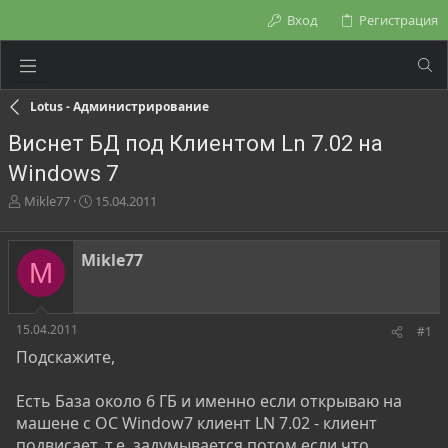
Вход
Регистрация
Lotus - Администрирование
Виснет БД под Клиентом Ln 7.02 на
Windows 7
А
Д
Mikle77
15.04.2011
в
а
т
т
о
а
Mikle77
M
р
н
т
а
е
ч
м
а
15.04.2011
#1
ы
л
Подскажите,
а
Есть База около 6 ГБ и именно если открываю на
машене с ОС Window7 клиент LN 7.02 - клиент
подвисает, т.е. задумывается потом если что