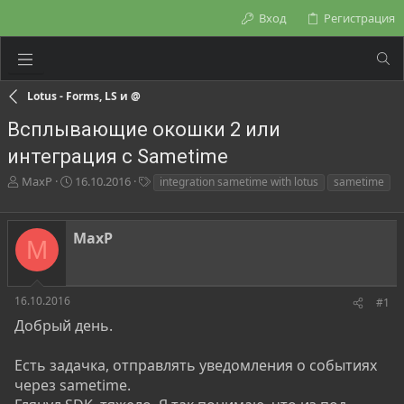
Вход
Регистрация
Lotus - Forms, LS и @
Всплывающие окошки 2 или
интеграция с Sametime
А
Д
Т
MaxP
16.10.2016
integration sametime with lotus
sametime
в
а
е
т
т
г
о
а
и
MaxP
M
р
н
т
а
е
ч
м
а
16.10.2016
#1
ы
л
Добрый день.
а
Есть задачка, отправлять уведомления о событиях
через sametime.