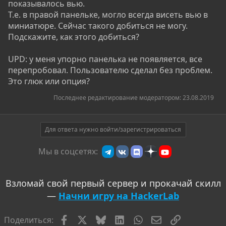
показывалось вью.
Т.е. в правой панельке, могло всегда висеть вью в
миниатюре. Сейчас такого добиться не могу.
Подскажите, как этого добиться?
UPD: у меня упорно панелька не появляется, все
перепробовал. Пользователю сделал без проблем.
Это глюк или опция?
Последнее редактирование модератором:
23.08.2019
Для ответа нужно войти/зарегистрироваться
Мы в соцсетях:
Взломай свой первый сервер и прокачай скилл
—
Начни игру на HackerLab
Facebook
X
Bluesky
LinkedIn
WhatsApp
Электронная по
Ссылка
Поделиться: