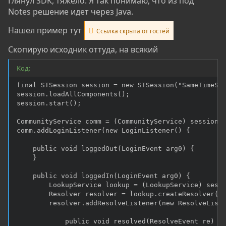
Глянул SDK, тяжело. Я так понимаю, что из под
Notes решение идет через Java.
Нашел пример тут
Ссылка скрыта от гостей
Скопирую исходник оттуда, на всякий
Код:
final STSession session = new STSession("SameTimeSen
session.loadAllComponents();

session.start();

CommunityService comm = (CommunityService) session.g
comm.addLoginListener(new LoginListener() {

    public void loggedOut(LoginEvent arg0) {

    }

    public void loggedIn(LoginEvent arg0) {

        LookupService lookup = (LookupService) sessi
        Resolver resolver = lookup.createResolver(tr
        resolver.addResolveListener(new ResolveListe
            public void resolved(ResolveEvent re) {
