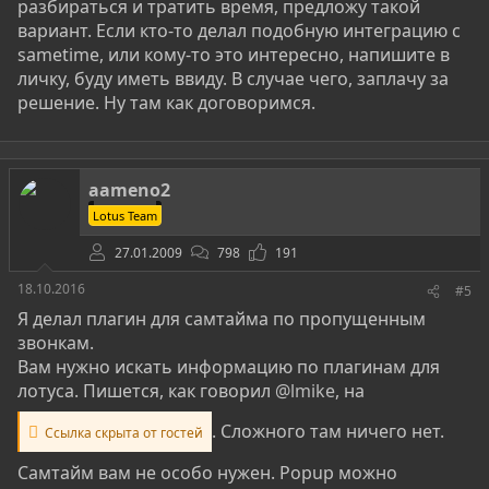
разбираться и тратить время, предложу такой
вариант. Если кто-то делал подобную интеграцию с
sametime, или кому-то это интересно, напишите в
личку, буду иметь ввиду. В случае чего, заплачу за
решение. Ну там как договоримся.
aameno2
Lotus Team
27.01.2009
798
191
18.10.2016
#5
Я делал плагин для самтайма по пропущенным
звонкам.
Вам нужно искать информацию по плагинам для
лотуса. Пишется, как говорил
@lmike
, на
. Сложного там ничего нет.
Ссылка скрыта от гостей
Самтайм вам не особо нужен. Popup можно