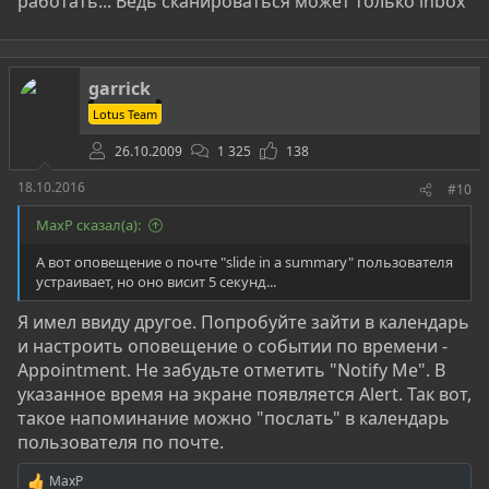
работать... Ведь сканироваться может только inbox
garrick
Lotus Team
26.10.2009
1 325
138
18.10.2016
#10
MaxP сказал(а):
А вот оповещение о почте "slide in a summary" пользователя
устраивает, но оно висит 5 секунд...
Я имел ввиду другое. Попробуйте зайти в календарь
и настроить оповещение о событии по времени -
Appointment. Не забудьте отметить "Notify Me". В
указанное время на экране появляется Alert. Так вот,
такое напоминание можно "послать" в календарь
пользователя по почте.
MaxP
Р