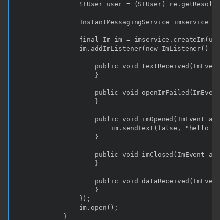
                STUser user = (STUser) re.getResolve
                InstantMessagingService imservice = 
                final Im im = imservice.createIm(use
                im.addImListener(new ImListener() {

                    public void textReceived(ImEvent
                    }

                    public void openImFailed(ImEvent
                    }

                    public void imOpened(ImEvent arg
                        im.sendText(false, "hello wo
                    }

                    public void imClosed(ImEvent arg
                    }

                    public void dataReceived(ImEvent
                    }

                });

                im.open();

            }
