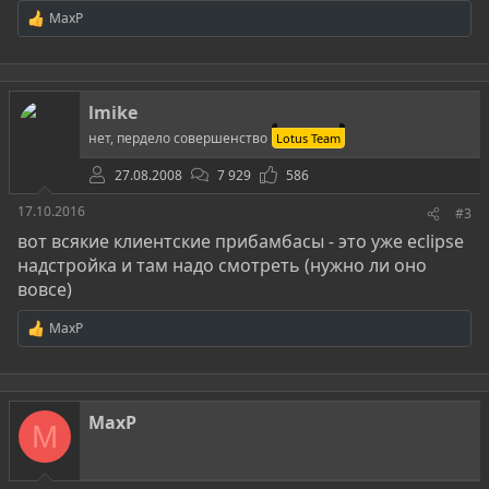
MaxP
Р
е
а
к
ц
lmike
и
и
нет, пердело совершенство
Lotus Team
:
27.08.2008
7 929
586
17.10.2016
#3
вот всякие клиентские прибамбасы - это уже eclipse
надстройка и там надо смотреть (нужно ли оно
вовсе)
MaxP
Р
е
а
к
ц
MaxP
и
M
и
: