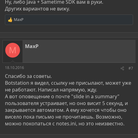
Ну, либо Java + Sametime SDK вам в руки.
Других вариантов не вижу.
MaxP
Р
е
а
к
ц
MaxP
и
M
и
:
18.10.2016
#7
Спасибо за советы.
Botstation я видел, ссылку не присылают, может уже
не работают. Написал напрямую, жду.
А вот оповещение о почте "slide in a summary"
пользователя устраивает, но оно висит 5 секунд, и
закрывается автоматом. А ему хочется чтобы оно
висело пока письмо не прочитаешь. Возможно,
можно покопаться с notes.ini, но это неизвестно.