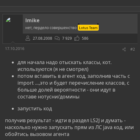
lmike
нет, пердело совершенство
Lotus Team
27.08.2008
7 929
586
17.10.2016
#2
для начала надо отыскать классы, кот.
используются (я не смотрел)
потом вставить в агент код, заполнив часть c
import ...,это и будет перечисление классов, с
больше долей вероятности - они идут в
составе нотусни/домины
запустить код
получив результат - идти в раздел LS2J и думать -
насколько нужно запускать прям из ЛС java код, или
обойтись вызовом агента