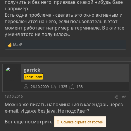
получить и без него, привязав к какой нибудь базе
например.
Есть одна проблема - сделать это окно активным и
переключится на него, если пользователь в этот
момент работает например в терминале. В эклипсе
у меня этого не получилось.
MaxP
Р
е
а
к
ц
garrick
и
и
Lotus Team
:
26.10.2009
1 325
138
18.10.2016
#6
Можно же писать напоминания в календарь через
e-mail. И даже без Java. Не подойдёт?
Вот ещё посмотрите
Ссылка скрыта от гостей