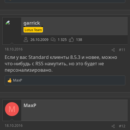
е
а
к
ц
garrick
и
и
Lotus Team
:
26.10.2009
1 325
138
18.10.2016
#11
Если у вас Standard клиенты 8.5.3 и новее, можно
что-нибудь с RSS намутить, но это будет не
персонализировано.
MaxP
Р
е
а
к
ц
MaxP
и
M
и
:
18.10.2016
#12