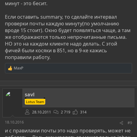
минут - это бесит.
Если оставить summary, то сделайте интервал
проверки почты каждую минуту(по умолчанию
вроде 15 стоит). Окно будет появляться чаще, а там
же отображаются только непрочитанные письма.
НО это на каждом клиенте надо делать. С этой
фичей были косяки в 851, но в 9-ке кажись
поправили работу.
MaxP
Р
е
а
к
ц
savl
и
и
Lotus Team
:
28.10.2011
2 719
314
18.10.2016
#9
и с правилами почты это надо проверять, может не