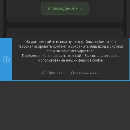
К обсуждениям
→
🎓
На данном сайте используются файлы cookie, чтобы
персонализировать контент и сохранить Ваш вход в систему,
если Вы зарегистрируетесь.
Продолжая использовать этот сайт, Вы соглашаетесь на
использование наших файлов cookie.
Codeby Academy
Принять
Узнать больше....
Верх
Низ
Профессиональные курсы с дипломом гос.
образца
Выбрать курс
→