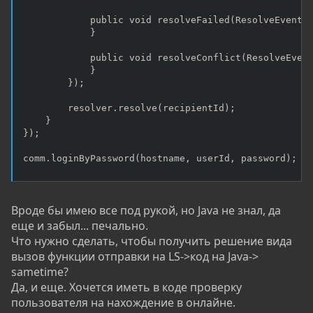
            public void resolveFailed(ResolveEvent a
            }

            public void resolveConflict(ResolveEvent
            }

        });

        resolver.resolve(recipientId);

    }

});

comm.loginByPassword(hostname, userId, password);
Вроде бы имею все под рукой, но Java не знал, да
еще и забыл... печально.
Что нужно сделать, чтобы получить решение вида
вызов функции отправки на LS->код на Java->
sametime?
Да, и еще. Хочется иметь в коде проверку
пользователя на нахождение в онлайне.