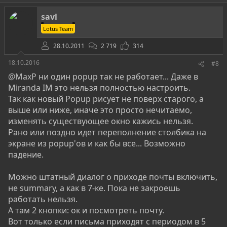
savl
Lotus Team
28.10.2011
2 719
314
18.10.2016
#8
@MaxP
ни один popup так не работает... Даже в
Miranda IM это нельзя полностью настроить.
Так как новый Popup рисует не поверх старого, а
выше или ниже, иначе это просто нечитаемо,
изменять существующее окно кажись нельзя.
Рано или поздно идет переполнение столбика на
экране из popup'ов и как бы все... Возможно
падение.
Можно штатный диалог о приходе почты включить,
не summary, а как в 7-ке. Пока не закроешь
работать нельзя.
А там 2 кнопки: ок и посмотреть почту.
Вот только если письма приходят с периодом в 5