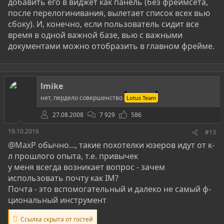
добавить его в виджет как панель (без фреймсета,
после перелогинивания, вылетает список всех вью
сбоку). И, конечно, если пользователь сидит все
время в одной важной базе, вью с важными
документами можно отобразить в главном фрейме.
lmike
нет, пердело совершенство
Lotus Team
27.08.2008
7 929
586
19.10.2016
#13
@MaxP
обычно..., такие похотелки юзеров идут от к-
л прошлого опыта, т.е. привычек
у меня всегда возникает вопрос - зачем
использовать почту как IM?
Почта - это вспомогательный и далеко не самый ф-
циональный инструмент
Ссылка скрыта от гостей