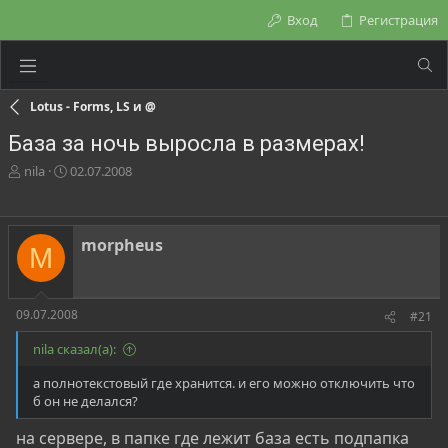
Вход
Регистрация
Lotus - Forms, LS и @
База за ночь выросла в размерах!
А
Д
nila
02.07.2008
в
а
т
т
о
а
р
н
morpheus
M
т
а
е
ч
м
а
ы
л
09.07.2008
#21
а
nila сказал(а):
а полнотекстовый где хранится. и его можно отключить что
б он не делался?
на сервере, в папке где лежит база есть подпапка