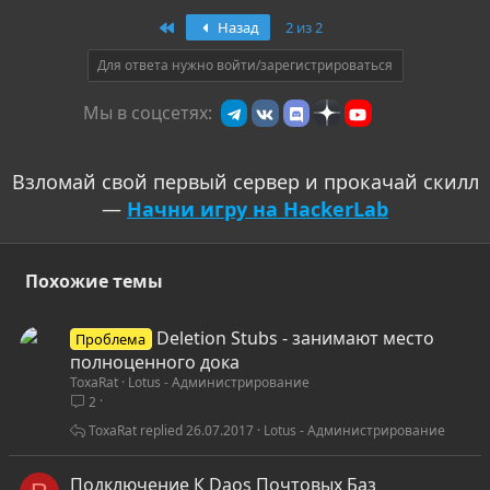
Первый
Назад
2 из 2
Для ответа нужно войти/зарегистрироваться
Мы в соцсетях:
Взломай свой первый сервер и прокачай скилл
—
Начни игру на HackerLab
Похожие темы
Deletion Stubs - занимают место
Проблема
полноценного дока
ToxaRat
Lotus - Администрирование
2
ToxaRat
26.07.2017
Lotus - Администрирование
Подключение К Daos Почтовых Баз