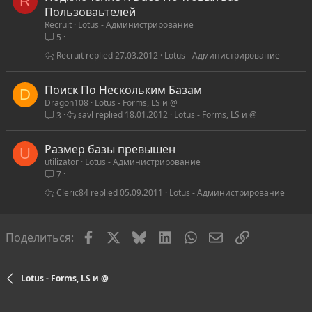
R
Пользоваьтелей
Recruit
Lotus - Администрирование
5
Recruit
27.03.2012
Lotus - Администрирование
Поиск По Нескольким Базам
D
Dragon108
Lotus - Forms, LS и @
savl
18.01.2012
Lotus - Forms, LS и @
3
Размер базы превышен
U
utilizator
Lotus - Администрирование
7
Cleric84
05.09.2011
Lotus - Администрирование
Facebook
X
Bluesky
LinkedIn
WhatsApp
Электронная по
Ссылка
Поделиться:
Lotus - Forms, LS и @