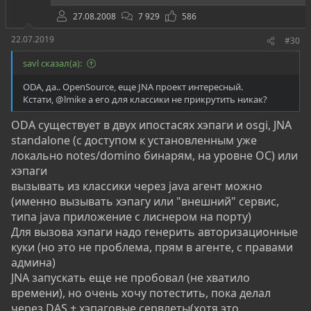
27.08.2008
7 929
586
22.07.2019
#30
savl сказал(а):
ODA, да.. OpenSource, еще JNA проект интересный.
Кстати,
@lmike
а его для классики не прикрутить никак?
ODA существует в двух ипостасях хэпаги и osgi, JNA
standalone (с доступом к установленным уже
локально notes/domino бинарям, на уровне ОС) или
хэпаги
вызывать из классики через java агент можно
(именно вызывать хэпагу или "внешний" сервис,
типа java приложение с лиснером на порту)
Для вызова хэпаги надо генерить авторизационные
куки (но это не проблема, прям в агенте, с правами
админа)
JNA запускать еще не пробовал (не хватило
времени), но очень хочу потестить, пока делал
через DAS + хэпаговые сервлеты(хотя это