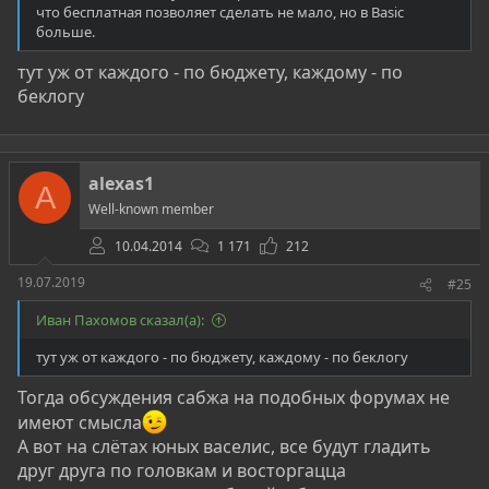
что бесплатная позволяет сделать не мало, но в Basic
больше.
тут уж от каждого - по бюджету, каждому - по
беклогу
alexas1
A
Well-known member
10.04.2014
1 171
212
19.07.2019
#25
Иван Пахомов сказал(а):
тут уж от каждого - по бюджету, каждому - по беклогу
Тогда обсуждения сабжа на подобных форумах не
имеют смысла
А вот на слётах юных васелис, все будут гладить
друг друга по головкам и восторгацца