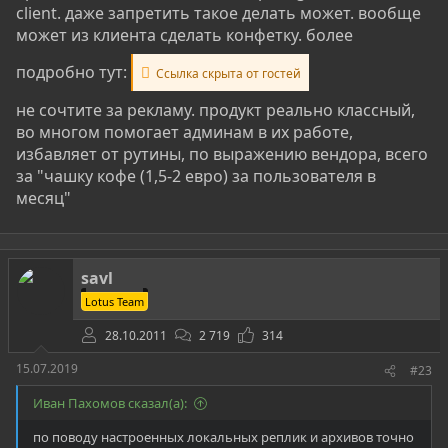
client. даже запретить такое делать может. вообще
может из клиента сделать конфетку. более
подробно тут:
Ссылка скрыта от гостей
не сочтите за рекламу. продукт реально классный,
во многом помогает админам в их работе,
избавляет от рутины, по выражению вендора, всего
за "чашку кофе (1,5-2 евро) за пользователя в
месяц"
savl
Lotus Team
28.10.2011
2 719
314
15.07.2019
#23
Иван Пахомов сказал(а):
по поводу настроенных локальных реплик и архивов точно