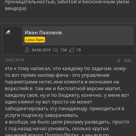
проницательностью, заботой и бесконечным умом
вендора)
Иван Пахомов
Lotus Team
04.06.2019
134
19
19.07.2019
#26
это к тому написал, что каждому по задачам. кому-
то вот прямо киллер-фича - это управление
параметрами нотес.ини клиента и иконками на
воркспейсе. там им и бесплатной версии хватит.
каждому своё. ну и по бюджету, конечно. у меня вот
один клиент ну вот просто не может
забюджетировать эту панадженду. приходиться в
услуги подписку заворачивать
а вообще, не было цели рекламу разводить. просто
с год назад начал узнавать, сколько крутых
решений вокруг Domino/Notes, а мы всё по