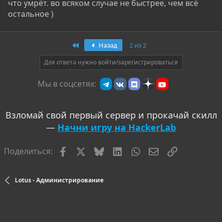
что умрёт. во всяком случае не быстрее, чем всё
остальное )
Первый
Назад
2 из 2
Для ответа нужно войти/зарегистрироваться
Мы в соцсетях:
Взломай свой первый сервер и прокачай скилл
—
Начни игру на HackerLab
Facebook
X
Bluesky
LinkedIn
WhatsApp
Электронная по
Ссылка
Поделиться:
Lotus - Администрирование