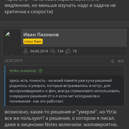
медленнее, но меньше изучать надо и задача не
критична к скорости)
Иван Пахомов
Lotus Team
04.06.2019
134
19
22.07.2019
#31
lmike сказал(а):
здесь есть тонкость - на моей памяти уже куча решений
родилось и умерло, которые встраивались в нотус, для
воспроизведения к-л фич, всегда стремновато использовать
очередное решения от к-л если нет исходников и
понимания - как это работает.
возможно, какие-то решения и "умерли". но Ytria
все же пользуют? а решения, о котором я писал,
даже в лицензию Notes включили. маловероятно,