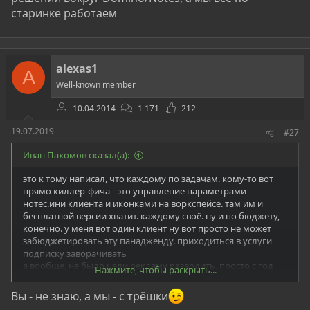
старинке работаем
alexas1
A
Well-known member
10.04.2014
1 171
212
19.07.2019
#27
Иван Пахомов сказал(а):
это к тому написал, что каждому по задачам. кому-то вот
прямо киллер-фича - это управление параметрами
нотес.ини клиента и иконками на воркспейсе. там им и
бесплатной версии хватит. каждому своё. ну и по бюджету,
конечно. у меня вот один клиент ну вот просто не может
забюджетировать эту панадженду. приходиться в услуги
подписку заворачивать
а вообще, не было цели рекламу разводить. просто с год
Нажмите, чтобы раскрыть...
назад начал узнавать, сколько крутых решений вокруг
Domino/Notes, а мы всё по старинке работаем
Вы - не знаю, а мы - с трёшки