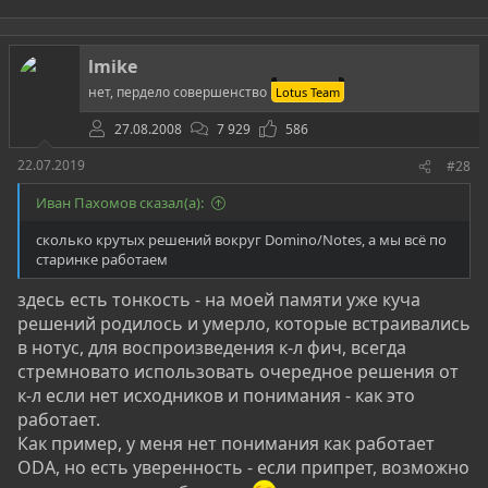
lmike
нет, пердело совершенство
Lotus Team
27.08.2008
7 929
586
22.07.2019
#28
Иван Пахомов сказал(а):
сколько крутых решений вокруг Domino/Notes, а мы всё по
старинке работаем
здесь есть тонкость - на моей памяти уже куча
решений родилось и умерло, которые встраивались
в нотус, для воспроизведения к-л фич, всегда
стремновато использовать очередное решения от
к-л если нет исходников и понимания - как это
работает.
Как пример, у меня нет понимания как работает
ODA, но есть уверенность - если припрет, возможно