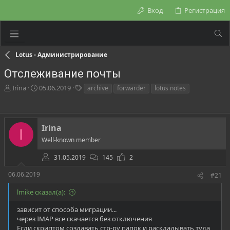
Вход
Регистрация
Lotus - Администрирование
Отслеживание почты
А
Д
Т
Irina
05.06.2019
archive
forwarder
lotus notes
в
а
е
т
т
г
о
а
и
р
н
Irina
I
т
а
Well-known member
е
ч
м
а
31.05.2019
145
2
ы
л
а
06.06.2019
#21
lmike сказал(а):
зависит от способа миграции...
через IMAP все скачается без отключения
Если скриптом создавать стр-ру папок и раскладывать туда