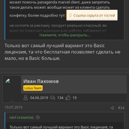
может помочь panagenda marvel client. даже запретить
такое делать может. вообще может из клиента сделать
конфетку. более подробно тут:
Ссылка скрыта от гостей
не сочтите за рекламу. продукт реально классный, во
многом помогает админам в их работе, избавляет от
Нажмите, чтобы раскрыть...
рутины, по выражению вендора, всего за "чашку кофе (1,5-2
евро) за пользователя в месяц"
Только вот самый лучший вариант это Basic
лицензия, та что бесплатная позволяет сделать не
мало, но в Basic больше.
Иван Пахомов
Lotus Team
04.06.2019
134
19
19.07.2019
#24
savl сказал(а):
Только вот самый лучший вариант это Basic лицензия, та