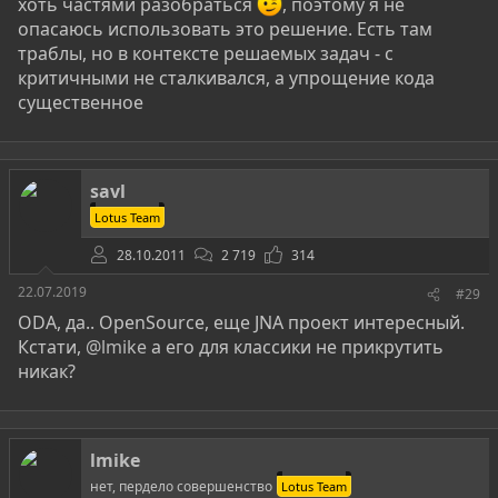
хоть частями разобраться
, поэтому я не
опасаюсь использовать это решение. Есть там
траблы, но в контексте решаемых задач - с
критичными не сталкивался, а упрощение кода
существенное
savl
Lotus Team
28.10.2011
2 719
314
22.07.2019
#29
ODA, да.. OpenSource, еще JNA проект интересный.
Кстати,
@lmike
а его для классики не прикрутить
никак?
lmike
нет, пердело совершенство
Lotus Team