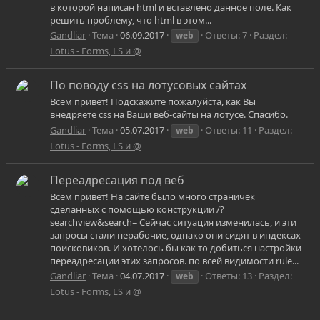
в которой написан html и вставлено данное поле. Как
решить проблему, что html в этом...
Gandliar
Тема
06.09.2017
Ответы: 7
Раздел:
web
Lotus - Forms, LS и @
По поводу css на лотусовых сайтах
Всем привет! Подскажите пожалуйста, как Вы
внедряете css на Ваши веб-сайты на лотусе. Спасибо.
Gandliar
Тема
05.07.2017
Ответы: 11
Раздел:
web
Lotus - Forms, LS и @
Переадресация под веб
Всем привет! На сайте было много страничек
сделанных с помощью конструкции /?
searchview&search= Сейчас ситуация изменилась, и эти
запросы стали нерабочие, однако они сидят в индексах
поисковиков. И хотелось бы как то добиться настройки
переадресации этих запросов. по всей видимости rule...
Gandliar
Тема
04.07.2017
Ответы: 13
Раздел:
web
Lotus - Forms, LS и @