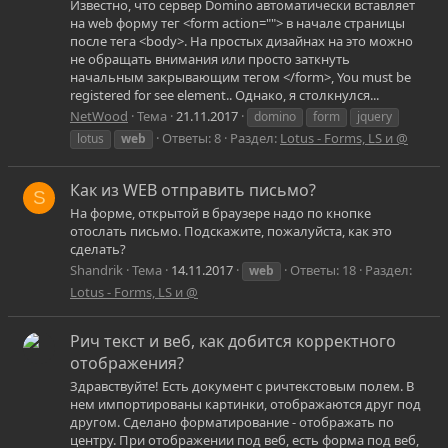
Известно, что сервер Domino автоматически вставляет
на web форму тег <form action=""> в начале страницы
после тега <body>. На простых дизайнах на это можно
не обращать внимания или просто заткнуть
начальным закрывающим тегом </form>, You must be
registered for see element.. Однако, я столкнулся...
NetWood
Тема
21.11.2017
domino
form
jquery
Ответы: 8
Раздел:
Lotus - Forms, LS и @
lotus
web
Как из WEB отправить письмо?
S
На форме, открытой в браузере надо по кнопке
отослать письмо. Подскажите, пожалуйста, как это
сделать?
Shandrik
Тема
14.11.2017
Ответы: 18
Раздел:
web
Lotus - Forms, LS и @
Рич текст и веб, как добится корректного
отображения?
Здравствуйте! Есть документ с ричтекстовым полем. В
нем импортированы картинки, отображаются друг под
другом. Сделано форматирование - отображать по
центру. При отображении под веб, есть форма под веб,