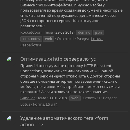
Бизнеса с WEB-интерфейсом. И нужно чтобы у
пользователя во время создания документа некоторые
списки значений подгружались динамически через
JSON со стороннего сервиса. Как это лучше
реализовать?
RocketCoon
Тема
29.08.2018
domino
json
Ответы: 1
Раздел:
Lotus -
lotus notes
web
Разработка
Оптимизация http сервера лотус
Привет! Что вы думаете про галку HTTP Persistent
Connections, включать ее или отключить? С одной
стороны > рекомендуют отключить С другой стороны
больше половины интернет пользователей - сидят с
мобилы, не слишком быстрый инет, может есть смысл
включить? А если включать, то какое значение...
Gandliar
Тема
09.01.2018
Ответы: 1
Раздел:
web
Lotus - Forms, LS и @
Удаление автоматического тега <form
action="">