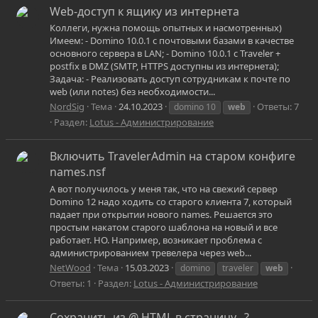
Web-доступ к ящику из интернета
Коллеги, нужна помощь опытных и насмотренных)
Имеем: - Domino 10.0.1 с почтовыми базами в качестве
основного сервера в LAN; - Domino 10.0.1 с Traveler +
postfix в DMZ (SMTP, HTTPS доступны из интернета);
Задача: - Реализовать доступ сотрудникам к почте по
web (или notes) без необходимости...
NordSig
Тема
24.10.2023
Ответы: 7
domino 10
web
Раздел:
Lotus - Администрирование
Включить TravelerAdmin на старом конфиге
names.nsf
А вот получилось у меня так, что на свежий сервер
Domino 12 надо ходить со старого клиента 7, который
падает при открытии нового names. Решается это
простым накатом старого шаблона на новый и все
работает. НО. Например, возникает проблема с
администрированием тревелера через web...
NetWood
Тема
15.03.2023
domino
traveler
web
Ответы: 1
Раздел:
Lotus - Администрирование
Сохранить из @ HTML в страницу...?