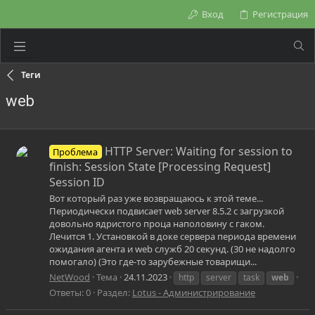
Вход
Регистрация
Теги
web
HTTP Server: Waiting for session to
Проблема
finish: Session State [Processing Request]
Session ID
Вот который раз уже возвращаюсь к этой теме...
Периодически подвисает web server 8.5.2 с загрузкой
довольно ядристого проца наполовину с гаком.
Лечится 1. Установкой в доке сервера периода времени
ожидания агента и web служб 20 секунд. (30 не надолго
помогало) (Это где-то зарубежные товарищи...
NetWood
Тема
24.11.2023
http
server
task
web
Ответы: 0
Раздел:
Lotus - Администрирование