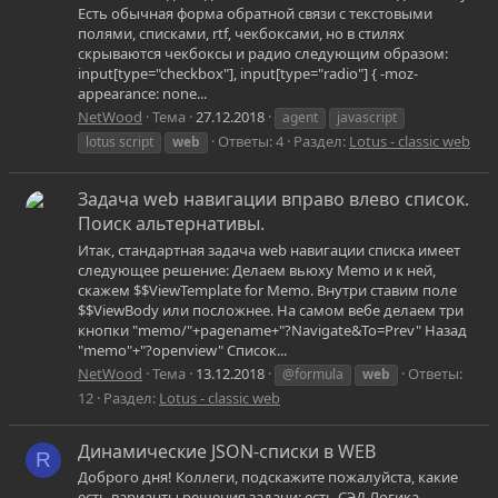
Есть обычная форма обратной связи с текстовыми
полями, списками, rtf, чекбоксами, но в стилях
скрываются чекбоксы и радио следующим образом:
input[type="checkbox"], input[type="radio"] { -moz-
appearance: none...
NetWood
Тема
27.12.2018
agent
javascript
Ответы: 4
Раздел:
Lotus - classic web
lotus script
web
Задача web навигации вправо влево список.
Поиск альтернативы.
Итак, стандартная задача web навигации списка имеет
следующее решение: Делаем вьюху Memo и к ней,
скажем $$ViewTemplate for Memo. Внутри ставим поле
$$ViewBody или посложнее. На самом вебе делаем три
кнопки "memo/"+pagename+"?Navigate&To=Prev" Назад
"memo"+"?openview" Список...
NetWood
Тема
13.12.2018
Ответы:
@formula
web
12
Раздел:
Lotus - classic web
Динамические JSON-списки в WEB
R
Доброго дня! Коллеги, подскажите пожалуйста, какие
есть варианты решения задачи: есть СЭД Логика