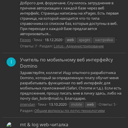
Доброго дня, форумчане. Случилось затруднение в
причине авторизации к каждой базе через веб
интерфейс. Страницы написаны на xPages. Есть первая
страница, на которой находится что-то типа
справочника со списком баз, которые доступны в веб.
При переходе к каждой базе предлагается
авторизоваться...
Ficoos
Тема
18.12.2020
web
xpages
настройка
Ответы: 7
Раздел:
Lotus - Администрирование
Учитель по мобильному веб интерфейсу
I
Domino
Здравствуйте, коллеги! Ищу опытного разработчика
Domino, который за определенную плату обучит меня
разрабатывать функционал по веб интерфейс для
мобильных приложений (Safari, Chrome и т.д.). Если есть
предложения, прошу писать мне в личку здесь, либо на
почту dan_bobr@mail.ru. Благодарю.
imendan
Тема
13.10.2020
Ответы: 5
mobile
web
Раздел:
Общие вопросы по лотус-технологиям
mt & log web-читалка