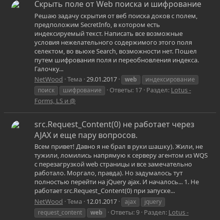
Скрыть поле от Web поиска и шифрование
Решаю задачу скрытия от веб поиска доков с полем,
предположим SecretInfo, в котором есть
индексируемый текст. Написать все возможные
условия нежелательного содержимого этого поля
селектом, во вьюхе Search, возможности нет. Пошел
путем шифрования поля и переобновления индекса.
Галочку...
NetWood
Тема
29.01.2017
web
индексирование
Ответы: 17
Раздел:
Lotus -
поиск
шифрование
Forms, LS и @
src.Request_Content(0) не работает через
AJAX и еще пару вопросов.
Всем привет! Давно я не брал в руки шашку). Жили, не
тужили, ломились напрямую к серверу агентом из WQS
с перезагрузкой web страницы и все замечательно
работало. Моргало, правда). Но задумалось тут
полностью перейти на jQuery ajax. И началось... 1. Не
работает src.Request_Content(0) при запуске...
NetWood
Тема
12.01.2017
ajax
jquery
Ответы: 9
Раздел:
Lotus -
request_content
web