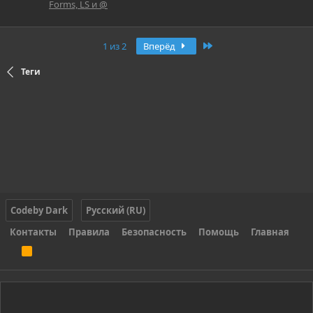
Forms, LS и @
Последняя
1 из 2
Вперёд
Теги
Codeby Dark
Русский (RU)
Контакты
Правила
Безопасность
Помощь
Главная
R
S
S