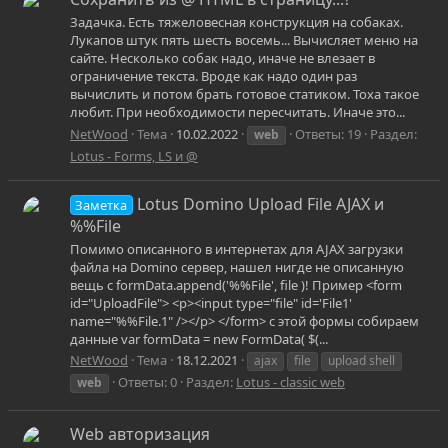
Задачка. Есть тяжеловесная конструкция на собаках.
Лукапов штук пять шесть восемь... Вычисляет меню на
сайте. Несколько собак надо, иначе не влезает в
ограничение текста. Вроде как надо один раз
вычислить и потом брать готовое статиком. Тоха такое
любит. При необходимости пересчитать. Иначе это...
NetWood
Тема
10.02.2022
Ответы: 19
Раздел:
web
Lotus - Forms, LS и @
Lotus Domino Upload File AJAX и
Заметка
%%File
Помимо описанного в интернетах для AJAX загрузки
файла на Domino сервер, нашел нигде не описанную
вещь с formData.append('%%File', file )! Пример <form
id="UploadFile"> <p><input type="file" id='File1'
name="%%File.1" /></p> </form> с этой формы собираем
данные var formData = new FormData( $(...
NetWood
Тема
18.12.2021
ajax
file
upload shell
Ответы: 0
Раздел:
Lotus - classic web
web
Web авторизация