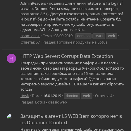
AdminReaders - поделка для чтения mtstore.nsf и log.nsf
из web. Domino 9+ (на младших версиях не проверял,
возможно 8.5+). Доступ к соответствующим (mtstore.nsf
и log.nsf) бд дожен быть хотябы на чтение. Создать бд
на сервере по приложенному шаблону, подписать
админом. ACL -> Anonymous -> No...
oshmianski
Тема
08.09.2019
domino
react
web
Ответы: 57
Раздел:
Готовые продукты на Lotus
HTTP Web Server: Corrupt Data Exception
R
Комрады - при редактировании подформы в классик
вебе и если юзер делает рефреш (чекбокс\селест\etc) то
вылентает такая ошибка. оно та и 15 лет вылетала -
только я сейчас подумал - а нафига? Где оно хранит
интересно версию дизайна... В Кеше? А как его сбросить
тогда?
rinsk
Тема
16.01.2019
Ответы: 4
domino
web
Раздел:
Lotus - classic web
Затащить в агент LS WEB Item которго нет в
ns.DocumentContext
Натягиваю один адаптивный web шаблон на доминоху.